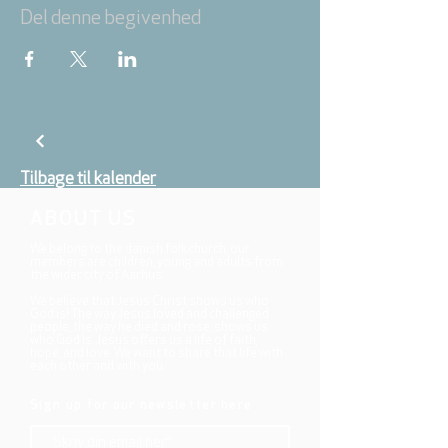
Del denne begivenhed
Tilbage til kalender
ABOUT US
We belong to the danish folkchurch, our
members are children, young and adults from
the wider city of Aarhus.
We believe that Jesus Christ shows us who
God is! The way Jesus loved and challenged
people, the way he died and rose, shows us
who God is. Jesus offers us a life of faith,
hope, and love. We want to share that life with
each other and with you.
Sign up for our newsletter here