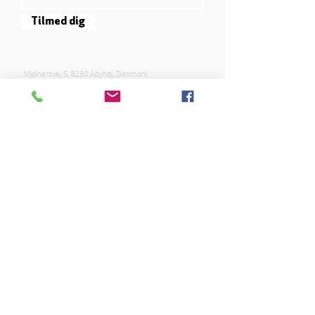
Tilmed dig
Mjølnersvej 6, 8230 Åbyhøj, Denmark
Open: Tuesday-Friday 9:30 - 14:00
Tel: (+45)
8612 2835
Cvr .:
14111638
aarhus@valgmenighed.dk
Constitution
Terms and Conditions
OUR SPONSORS