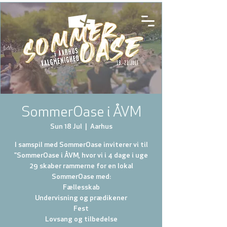
SommerOase i ÅVM
Sun 18 Jul
  |  
Aarhus
I samspil med SommerOase inviterer vi til
"SommerOase i ÅVM, hvor vi i 4 dage i uge
29 skaber rammerne for en lokal
SommerOase med:
Fællesskab
Undervisning og prædikener
Fest
Lovsang og tilbedelse