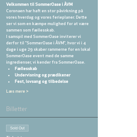
Velkommen til SommerOase i ÅVM
Coronaen har haft en stor påvirkning på 
vores hverdag og vores ferieplaner. Dette 
ser vi som en kæmpe mulighed for at være 
sammen som fællesskab.
I samspil med SommerOase inviterer vi 
derfor til "SommerOase i ÅVM", hvor vi i 4 
dage i uge 29 skaber rammerne for en lokal 
SommerOase event med de samme 
ingredienser, vi kender fra SommerOase.
Fællesskab
Undervisning og prædikener
Fest, lovsang og tilbedelse
Læs mere >
Billetter
Sold Out