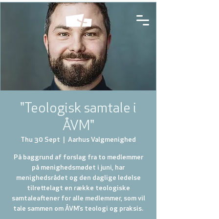
"Teologisk samtale i
ÅVM"
Thu 30 Sept
  |  
Aarhus Valgmenighed
På baggrund af forslag fra to medlemmer
på menighedsmødet i juni, har
menighedsrådet og den daglige ledelse
tilrettelagt en række teologiske
samtaleaftener for alle medlemmer, som vil
tale sammen om ÅVM’s teologi og praksis.