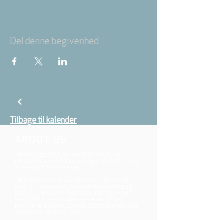
Del denne begivenhed
Tilbage til kalender
ABOUT US
We belong to the danish folkchurch, our
members are children, young and adults from
the wider city of Aarhus.
We believe that Jesus Christ shows us who
God is! The way Jesus loved and challenged
people, the way he died and rose, shows us
who God is. Jesus offers us a life of faith,
hope, and love. We want to share that life with
each other and with you.