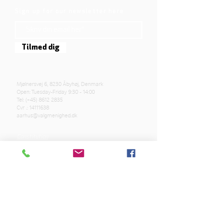
Sign up for our newsletter here
Tilmed dig
Mjølnersvej 6, 8230 Åbyhøj, Denmark
Open: Tuesday-Friday 9:30 - 14:00
Tel: (+45)
8612 2835
Cvr .:
14111638
aarhus@valgmenighed.dk
Constitution
Terms and Conditions
OUR SPONSORS