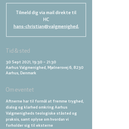
Tilmeld dig via mail direkte til
HC
hans-christian@valgmenighed.
Tid & sted
30 Sept 2021, 19:30 – 21:30
Aarhus Valgmenighed, Mjølnersvej 6, 8230
Aarhus, Denmark
Om eventet
Aftnerne har til formål at fremme tryghed, 
dialog og klarhed omkring Aarhus 
Valgmenigheds teologiske ståsted og 
praksis, samt oplyse om hvordan vi 
forholder sig til eksterne 