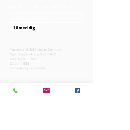
Sign up for our newsletter here
Tilmed dig
Mjølnersvej 6, 8230 Åbyhøj, Denmark
Open: Tuesday-Friday 9:30 - 14:00
Tel: (+45)
8612 2835
Cvr .:
14111638
aarhus@valgmenighed.dk
Constitution
Terms and Conditions
OUR SPONSORS