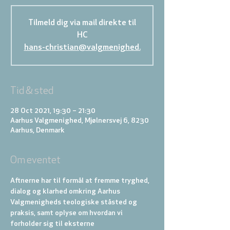
Tilmeld dig via mail direkte til
HC
hans-christian@valgmenighed.
Tid & sted
28 Oct 2021, 19:30 – 21:30
Aarhus Valgmenighed, Mjølnersvej 6, 8230
Aarhus, Denmark
Om eventet
Aftnerne har til formål at fremme tryghed, 
dialog og klarhed omkring Aarhus 
Valgmenigheds teologiske ståsted og 
praksis, samt oplyse om hvordan vi 
forholder sig til eksterne 