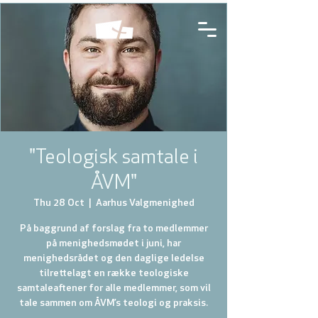
"Teologisk samtale i
ÅVM"
Thu 28 Oct
  |  
Aarhus Valgmenighed
På baggrund af forslag fra to medlemmer
på menighedsmødet i juni, har
menighedsrådet og den daglige ledelse
tilrettelagt en række teologiske
samtaleaftener for alle medlemmer, som vil
tale sammen om ÅVM’s teologi og praksis.