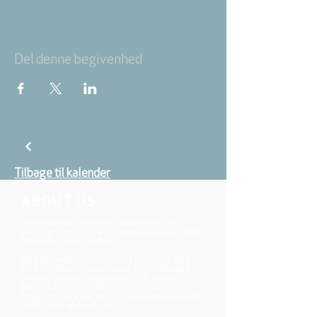
Del denne begivenhed
Tilbage til kalender
ABOUT US
We belong to the danish folkchurch, our
members are children, young and adults from
the wider city of Aarhus.
We believe that Jesus Christ shows us who
God is! The way Jesus loved and challenged
people, the way he died and rose, shows us
who God is. Jesus offers us a life of faith,
hope, and love. We want to share that life with
each other and with you.