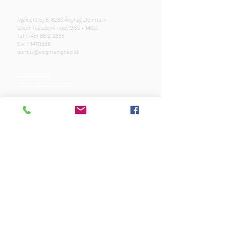
Mjølnersvej 6, 8230 Åbyhøj, Denmark
Open: Tuesday-Friday 9:30 - 14:00
Tel: (+45)
8612 2835
Cvr .:
14111638
aarhus@valgmenighed.dk
Constitution
Terms and Conditions
OUR SPONSORS