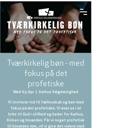
Tværkirkelig bøn - med
fokus på det
profetiske
Wed 03 Apr
  |  
Aarhus Valgmenighed
Vi inviterer ind til fællesskab og bøn med
fokus på det profetiske. Vi øver os i at
lytte til Gud i stilhed og beder for Aarhus,
Kirken og hinanden. Får vi noget profetisk
til hinanden mm., vil vi give det videre med