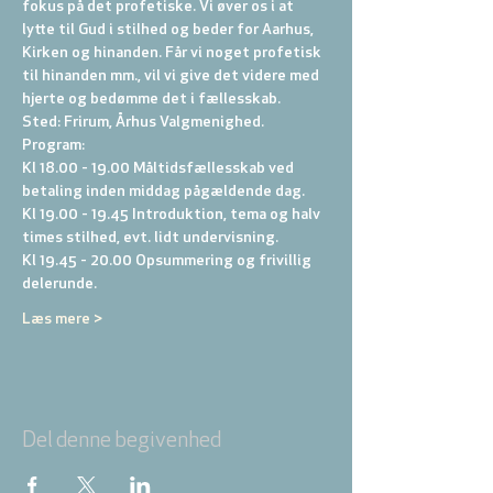
fokus på det profetiske. Vi øver os i at 
lytte til Gud i stilhed og beder for Aarhus, 
Kirken og hinanden. Får vi noget profetisk 
til hinanden mm., vil vi give det videre med 
hjerte og bedømme det i fællesskab.
Sted: Frirum, Århus Valgmenighed.
Program:
Kl 18.00 - 19.00 Måltidsfællesskab ved 
betaling inden middag pågældende dag.
Kl 19.00 - 19.45 Introduktion, tema og halv 
times stilhed, evt. lidt undervisning.
Kl 19.45 - 20.00 Opsummering og frivillig 
delerunde.
Læs mere >
Del denne begivenhed