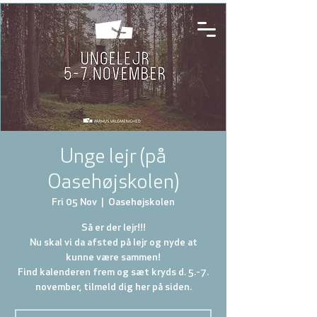
Unge lejr (på
Oasehøjskolen)
Fri 05 Nov
  |  
Oasehøjskolen
Så er der lejr!!!
Nu skal vi da afsted på lejr og nyde at
kunne være sammen!
Find kalenderen frem og sæt kryds d. 5.-7.