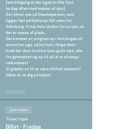
(selvfølgelig er der også en lille fest 
lørdag aften med masser af sjov).

Det bliver ude på Oasehøjskolen, som 
ligger tæt på Kjellerup lidt uden for 
Silkeborg. Vi har hele skolen for os selv, så 
der er masse af plads.
Der kommer et program op i slutningen af 
denne her uge, så her kan i følge med i 
hvad der sker. Invitere bare godt med, alle 
fra gymnasiet og op til 40 år er så mega 
velkommen! 
Vi glæder os til at være afsted sammen!! 
håber at se dig på lejren! 
Billetter
Sale ended
Ticket type
Billet - Fredag