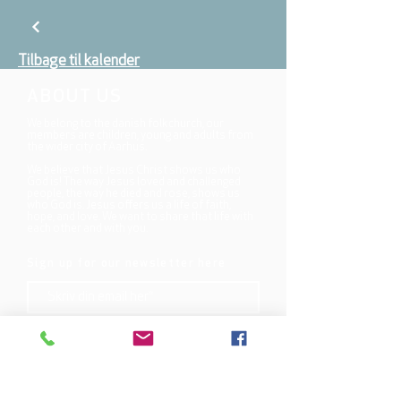
Tilbage til kalender
ABOUT US
We belong to the danish folkchurch, our
members are children, young and adults from
the wider city of Aarhus.
We believe that Jesus Christ shows us who
God is! The way Jesus loved and challenged
people, the way he died and rose, shows us
who God is. Jesus offers us a life of faith,
hope, and love. We want to share that life with
each other and with you.
Sign up for our newsletter here
Tilmed dig
Mjølnersvej 6, 8230 Åbyhøj, Denmark