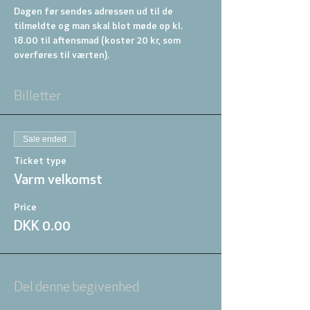
Dagen før sendes adressen ud til de 
tilmeldte og man skal blot møde op kl. 
18.00 til aftensmad (koster 20 kr, som 
overføres til værten).
Billetter
Sale ended
Ticket type
Varm velkomst
Price
DKK 0.00
Del denne begivenhed