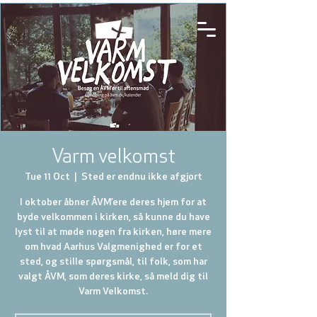
Varm velkomst
Tue 11 Oct
  |  
Sted er endnu ikke afgjort
I oktober åbner ÅVM’ere deres hjem for at
byde velkommen i kirken, så kunne du have
lyst til at møde nogen fra kirken, høre mere
om hvad Aarhus Valgmenighed er for et
sted, og stille spørgsmål, til folk, som har
valgt ÅVM, som deres kirke, så meld dig til
Varm Velkomst.