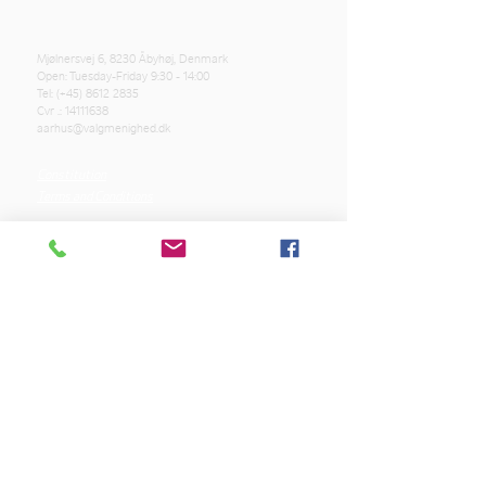
Mjølnersvej 6, 8230 Åbyhøj, Denmark
Open: Tuesday-Friday 9:30 - 14:00
Tel: (+45)
8612 2835
Cvr .:
14111638
aarhus@valgmenighed.dk
Constitution
Terms and Conditions
OUR SPONSORS