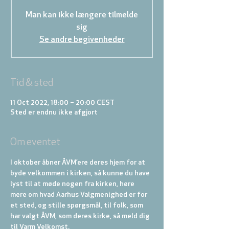
Man kan ikke længere tilmelde
sig
Se andre begivenheder
Tid & sted
11 Oct 2022, 18:00 – 20:00 CEST
Sted er endnu ikke afgjort
Om eventet
I oktober åbner ÅVM’ere deres hjem for at 
byde velkommen i kirken, så kunne du have 
lyst til at møde nogen fra kirken, høre 
mere om hvad Aarhus Valgmenighed er for 
et sted, og stille spørgsmål, til folk, som 
har valgt ÅVM, som deres kirke, så meld dig 
til Varm Velkomst.