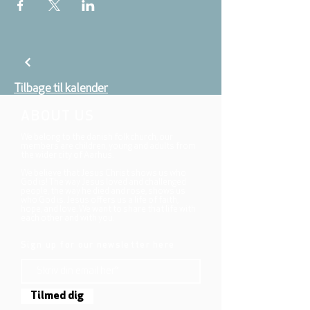
Tilbage til kalender
ABOUT US
We belong to the danish folkchurch, our
members are children, young and adults from
the wider city of Aarhus.
We believe that Jesus Christ shows us who
God is! The way Jesus loved and challenged
people, the way he died and rose, shows us
who God is. Jesus offers us a life of faith,
hope, and love. We want to share that life with
each other and with you.
Sign up for our newsletter here
Tilmed dig