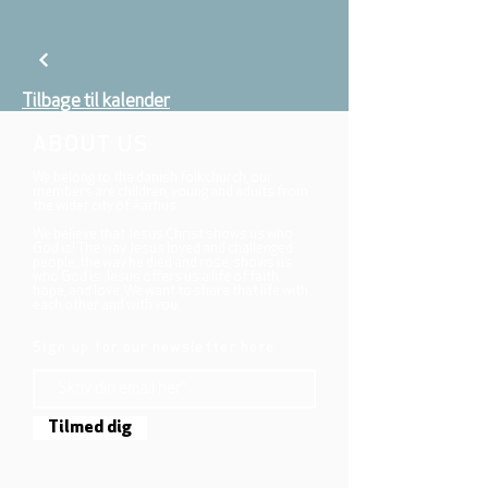
Tilbage til kalender
ABOUT US
We belong to the danish folkchurch, our
members are children, young and adults from
the wider city of Aarhus.
We believe that Jesus Christ shows us who
God is! The way Jesus loved and challenged
people, the way he died and rose, shows us
who God is. Jesus offers us a life of faith,
hope, and love. We want to share that life with
each other and with you.
Sign up for our newsletter here
Tilmed dig