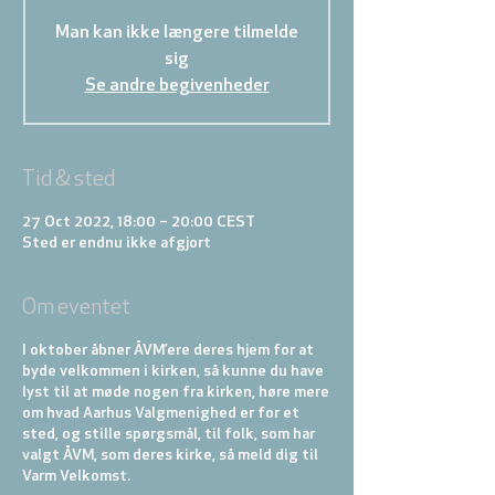
Man kan ikke længere tilmelde
sig
Se andre begivenheder
Tid & sted
27 Oct 2022, 18:00 – 20:00 CEST
Sted er endnu ikke afgjort
Om eventet
I oktober åbner ÅVM’ere deres hjem for at
byde velkommen i kirken, så kunne du have
lyst til at møde nogen fra kirken, høre mere
om hvad Aarhus Valgmenighed er for et
sted, og stille spørgsmål, til folk, som har
valgt ÅVM, som deres kirke, så meld dig til
Varm Velkomst.