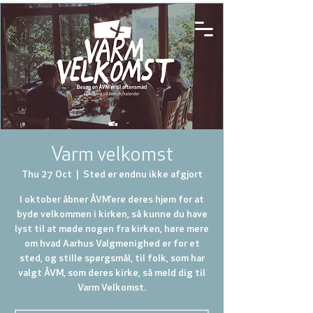
Varm velkomst
Thu 27 Oct
  |  
Sted er endnu ikke afgjort
I oktober åbner ÅVM’ere deres hjem for at
byde velkommen i kirken, så kunne du have
lyst til at møde nogen fra kirken, høre mere
om hvad Aarhus Valgmenighed er for et
sted, og stille spørgsmål, til folk, som har
valgt ÅVM, som deres kirke, så meld dig til
Varm Velkomst.