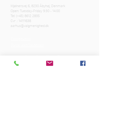
Mjølnersvej 6, 8230 Åbyhøj, Denmark
Open: Tuesday-Friday 9:30 - 14:00
Tel: (+45)
8612 2835
Cvr .:
14111638
aarhus@valgmenighed.dk
Constitution
Terms and Conditions
OUR SPONSORS