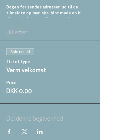
Dagen før sendes adressen ud til de
tilmeldte og man skal blot møde op kl.
18.00 til aftensmad (koster 20 kr, som
overføres til værten).
Billetter
Sale ended
Ticket type
Varm velkomst
Price
DKK 0.00
Del denne begivenhed