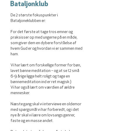
Bataljonklub
De 2 største fokuspunkter i
Bataljoneklubben er:
For det første at tage tros emner og
praksisser op med ungerne på en måde,
som giver dem en dybere forståelse af
hvem Gud er og hvordan vi er sammen med
ham.
Vi har lært om forskellige former for bøn,
lavet bønne meditation – og at se 12 små
6-9 årige ligge helt roligt og tage en
bønnemeditation ind er ret magisk:)
Vi har også lært om værdien af ældre
mennesker.
Næste gang skal vi interviewe en oldemor
med spørgsmål vi har forberedt, og i det
nye år skal vi lære om lovsangs genrer,
faste og en masse andet.