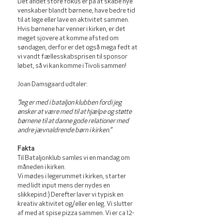
Det andet store fokus er på at skabe nye
venskaber blandt børnene, have bedre tid
til at lege eller lave en aktivitet sammen.
Hvis børnene har venner i kirken, er det
meget sjovere at komme afsted om
søndagen, derfor er det også mega fedt at
vi vandt fællesskabsprisen til sponsor
løbet, så vi kan komme i Tivoli sammen!
Joan Damsgaard udtaler:
”Jeg er med i bataljon klubben fordi jeg
ønsker at være med til at hjælpe og støtte
børnene til at danne gode relationer med
andre jævnaldrende børn i kirken.”
Fakta
Til Bataljonklub samles vi en mandag om
måneden i kirken.
Vi mødes i legerummet i kirken, starter
med lidt input mens der nydes en
slikkepind:) Derefter laver vi typisk en
kreativ aktivitet og/eller en leg. Vi slutter
af med at spise pizza sammen. Vi er ca 12-