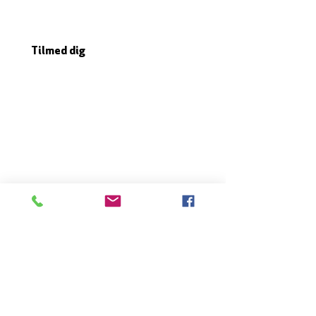
TILMELD DIG NYHEDSBREVET
Tilmed dig
Mjølnersvej 6, 8230 Åbyhøj, Danmark
Åben: Tirs-Fredag 9:30 - 14.00
Tlf.: (+45)8612 2835
Cvr.:
14111638
aarhus@valgmenighed.dk
Vedtægter & Økonomi
Betingelser og vilkår
VORES SPONSORER