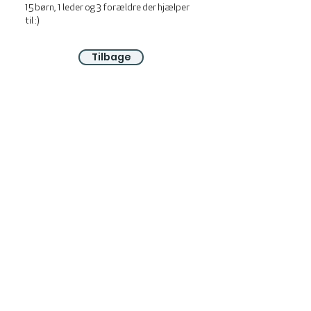
15 børn, 1 leder og 3 forældre der hjælper
til :)
Tilbage
OM OS
Vi er en del af folkekirken, vore medlemmer er
børn, unge og voksne fra hele Aarhus området.