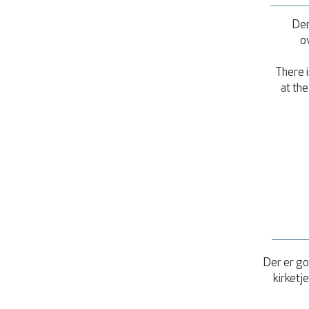
Der
o
There i
at the
Der er go
kirketj