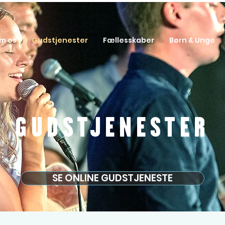
m os
Gudstjenester
Fællesskaber
Børn & Unge
GUDSTJENESTER
SE ONLINE GUDSTJENESTE