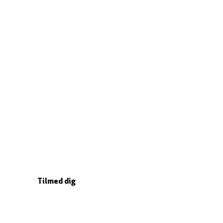
r børn, unge og voksne fra hele Aarhus området.
Tilmed dig