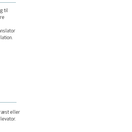
 til
øre
anslator
lation.
ræst eller
levator.