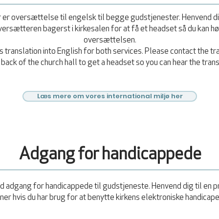
 er oversættelse til engelsk til begge gudstjenester. Henvend dig
versætteren bagerst i kirkesalen for at få et headset så du kan h
oversættelsen.
s translation into English for both services. Please contact the tr
 back of the church hall to get a headset so you can hear the trans
Læs mere om vores international miljø her
Adgang for handicappede
d adgang for handicappede til gudstjeneste. Henvend dig til en p
ener hvis du har brug for at benytte kirkens elektroniske handicape