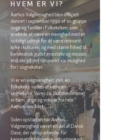
HVEM ER VI?
Aarhus Valgmenighed blev officielt
dannet i september 1990 af en gruppe
unge og familier i Folkekirken, som
ønskede at være en menighed med et
nutidigt udtryk for at være relevant
kirke i kulturen, og med større frihed til
karismatisk gudstjenesteliv og mission,
end der på det tidspunkt var mulighed
for i sognekirker.
Vi er en valgmenighed, dvs. en
folkekirke - uden at være en
sognekirke. Vores ca. 800 medlemmer
er børn, unge og voksne fra hele
Aarhus-området.
Siden opstarten har Aarhus
Valgmenighed været en del af Dansk
Oase, der netop arbejder for
karismatisk fornyelse, udrustning og