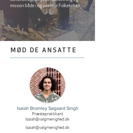
mission både i og udenfor Folkekirken.
MØD DE ANSATTE
Isaiah Bromley Søgaard Singh
Præstepraktikant
Isaiah@valgmenighed.dk
Isaiah@valgmenighed.dk