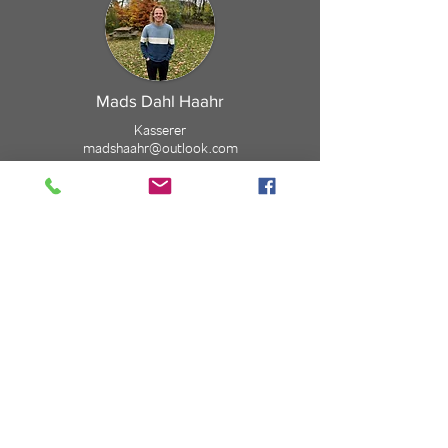
Mads Dahl Haahr
Kasserer
madshaahr@outlook.com
Benjamin Byg
Kontaktperson for staben
benjaminbyg@me.com