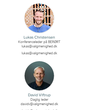
Lukas Christensen
Konferenceleder på BERØRT
lukas@valgmenighed.dk
lukas@valgmenighed.dk
David Viftrup
Daglig leder
davidv@valgmenighed.dk