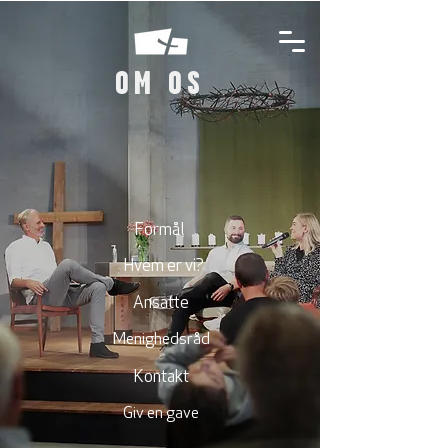
OM OS
Formål
Hvem er vi?
Ansatte
Menighedsråd
Kontakt
Giv en gave