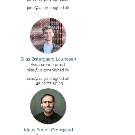
jane@valgmenighed.dk
.
Silas Østergaard Lauridsen
Assisterende præst
silas@valgmenighed.dk
silas@valgmenighed.dk
+45 22 73 80 20
Klaus Engell Grøngaard