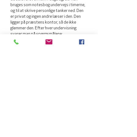
bruges som notesbog undervejs i timerne,
og til at skrive personlige tanker ned. Den
er privat og ingen andre læser i den. Den
ligger på præstens kontor, så de ikke
glemmer den. Efter hver undervisning
svarer man på spørgsmålene:
Hvad har jeg lært? - Hvad har jeg prøvet? -
Hvad betyder det for mig og mit forhold til
Gud?
Årsplanen ændres fra år til år og udleveres
efter tilmelding.
Der er info-møde om det kommende
konfirmationsforløb i januar-februar.
Tilbage til toppen
OM OS