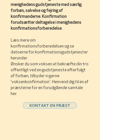
menighedens gudstjeneste med særlig
forbøn, salvelse og fejring af
konfirmanderne. Konfirmation
forudsætter deltagelse i menighedens
konfirmationsforberedelse.
Læs mere om
konfirmationsforberedelsen og se
datoerne for konfirmationsgudstjenester
herunder.
Ønsker du som voksen at bekræfte din tro
offentligt ved en gudstjeneste efterfulgt
af forbøn, tilbyder vi gerne
'voksenkonfirmation'. Henvend dig til en af
præsterne for en forudgående samtale
her.
KONTAKT EN PRÆST