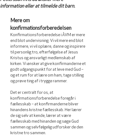
information eller at tilmelde dit barn.
Mere om
konfirmationsforberedelsen
Konfirmationsforberedelse i ÅVM er mere
end blot undervisning. Vi vil mere end blot
informere, vi vil oplære, danne og inspirere
til personlig tro, efterfølgelse af Jesus
Kristus og ansvarligt medlemskab af
kirken. Vi ønsker at give konfirmanderne et
godt udgangspunkt for at leve med Gud –
og et rum for at lære om ham, tage stilling
og prøve ting af i trygge rammer.
Det er centralt for os, at
konfirmationsforberedelse foregår i
fællesskab – at konfirmanderne bliver
hinandens kristne fællesskab. Her lærer
de sig selv at kende, lærer at være
fællesskab med hinanden og søge Gud
sammen og selvfølgelig udforsker de den
kristne tro sammen.