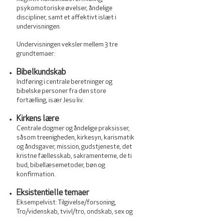
psykomotoriske øvelser, åndelige
discipliner, samt et affektivt islæt i
undervisningen.
Undervisningen veksler mellem 3 tre
grundtemaer:
Bibelkundskab
Indføring i centrale beretninger og
bibelske personer fra den store
fortælling, især Jesu liv.
Kirkens lære
Centrale dogmer og åndelige praksisser,
såsom treenigheden, kirkesyn, karismatik
og åndsgaver, mission, gudstjeneste, det
kristne fællesskab, sakramenterne, de ti
bud, bibellæsemetoder, bøn og
konfirmation.
Eksistentielle temaer
Eksempelvist: Tilgivelse/forsoning,
Tro/videnskab, tvivl/tro, ondskab, sex og