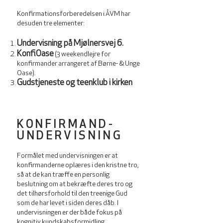
Konfirmationsforberedelsen i ÅVM har
desuden tre elementer:
Undervisning på Mjølnersvej 6.
KonfiOase
(3 weekendlejre for
konfirmander arrangeret af Børne- & Unge
Oase).
Gudstjeneste og teenklub i kirken
KONFIRMAND-
UNDERVISNING
Formålet med undervisningen er at
konfirmanderne oplæres i den kristne tro,
så at de kan træffe en personlig
beslutning om at bekræfte deres tro og
det tilhørsforhold til den treenige Gud
som de har levet i siden deres dåb. I
undervisningen er der både fokus på
kognitiv kundskabsformidling,