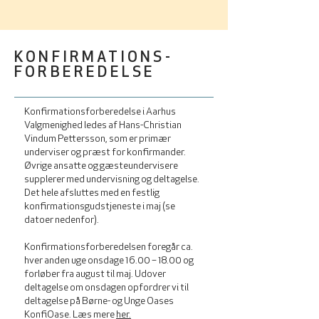
KONFIRMATIONS-
FORBEREDELSE
Konfirmationsforberedelse i Aarhus
Valgmenighed ledes af Hans-Christian
Vindum Pettersson, som er primær
underviser og præst for konfirmander.
Øvrige ansatte og gæsteundervisere
supplerer med undervisning og deltagelse.
Det hele afsluttes med en festlig
konfirmationsgudstjeneste i maj (se
datoer nedenfor).
Konfirmationsforberedelsen foregår ca.
hver anden uge onsdage 16.00 – 18.00 og
forløber fra august til maj. Udover
deltagelse om onsdagen opfordrer vi til
deltagelse på Børne- og Unge Oases
KonfiOase. Læs mere
her.