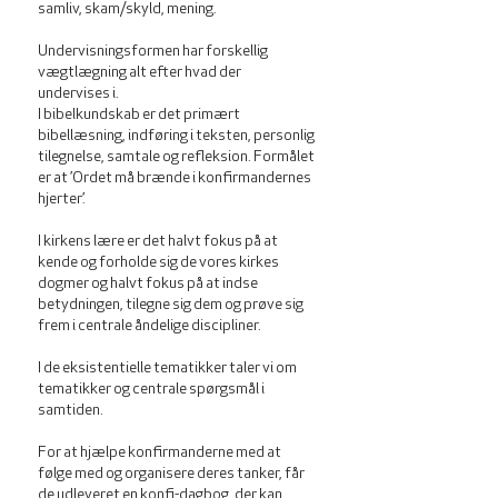
samliv, skam/skyld, mening.
Undervisningsformen har forskellig
vægtlægning alt efter hvad der
undervises i.
I bibelkundskab er det primært
bibellæsning, indføring i teksten, personlig
tilegnelse, samtale og refleksion. Formålet
er at ’Ordet må brænde i konfirmandernes
hjerter’.
I kirkens lære er det halvt fokus på at
kende og forholde sig de vores kirkes
dogmer og halvt fokus på at indse
betydningen, tilegne sig dem og prøve sig
frem i centrale åndelige discipliner.
I de eksistentielle tematikker taler vi om
tematikker og centrale spørgsmål i
samtiden.
For at hjælpe konfirmanderne med at
følge med og organisere deres tanker, får
de udleveret en konfi-dagbog, der kan