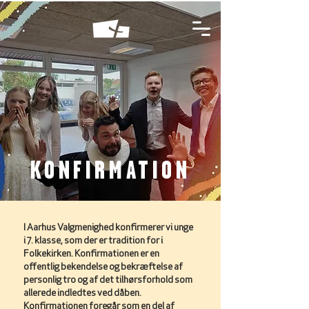
KONFIRMATION
I Aarhus Valgmenighed konfirmerer vi unge
i 7. klasse, som der er tradition for i
Folkekirken. Konfirmationen er en
offentlig bekendelse og bekræftelse af
personlig tro og af det tilhørsforhold som
allerede indledtes ved dåben.
Konfirmationen foregår som en del af