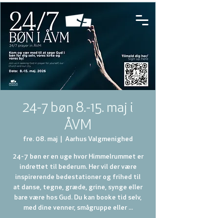
24-7 bøn 8.-15. maj i
ÅVM
fre. 08. maj
  |  
Aarhus Valgmenighed
24-7 bøn er en uge hvor Himmelrummet er
indrettet til bederum. Her vil der være
inspirerende bedestationer og frihed til
at danse, tegne, græde, grine, synge eller
bare være hos Gud. Du kan booke tid selv,
med dine venner, smågruppe eller ...