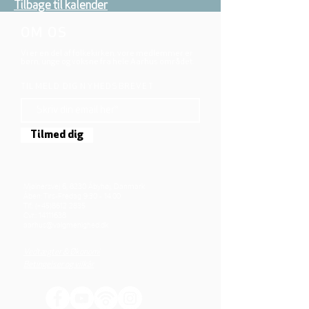
Tilbage til kalender
OM OS
Vi er en del af folkekirken, vore medlemmer er
børn, unge og voksne fra hele Aarhus området.
TILMELD DIG NYHEDSBREVET
Tilmed dig
Mjølnersvej 6, 8230 Åbyhøj, Danmark
Åben: Tirs-Fredag 9:30 - 14.00
Tlf.: (+45)8612 2835
Cvr.:
14111638
aarhus@valgmenighed.dk
Vedtægter & Økonomi
Betingelser og vilkår