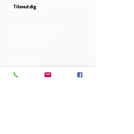
Tilmed dig
Mjølnersvej 6, 8230 Åbyhøj, Danmark
Åben: Tirs-Fredag 9:30 - 14.00
Tlf.: (+45)8612 2835
Cvr.:
14111638
aarhus@valgmenighed.dk
Vedtægter & Økonomi
Betingelser og vilkår
VORES SPONSORER