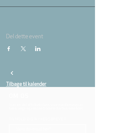
Del dette event
Tilbage til kalender
OM OS
Vi er en del af folkekirken, vore medlemmer er
børn, unge og voksne fra hele Aarhus området.
TILMELD DIG NYHEDSBREVET