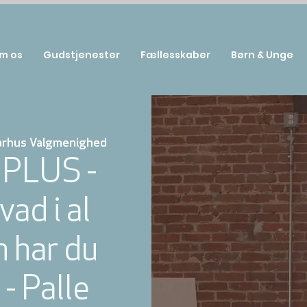
m os
Gudstjenester
Fællesskaber
Børn & Unge
arhus Valgmenighed
PLUS -
ad i al
 har du
 - Palle