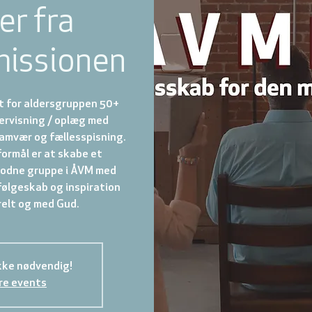
er fra
issionen
t for aldersgruppen 50+
ervisning / oplæg med
samvær og fællesspisning.
ormål er at skabe et
modne gruppe i ÅVM med
ølgeskab og inspiration
ikke nødvendig!
re events