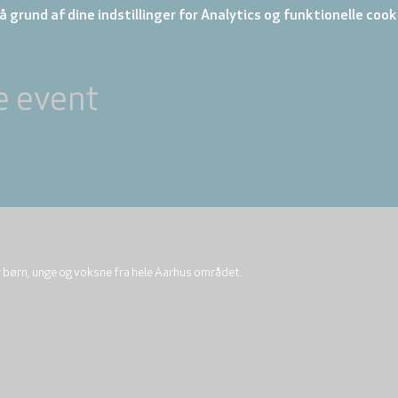
 grund af dine indstillinger for Analytics og funktionelle cook
e event
r børn, unge og voksne fra hele Aarhus området.