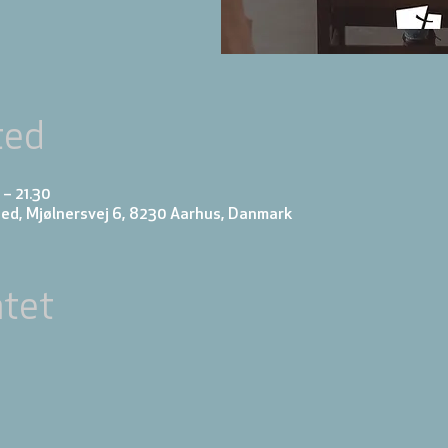
ted
 – 21.30
ed, Mjølnersvej 6, 8230 Aarhus, Danmark
tet