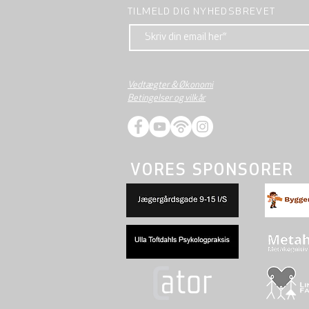
TILMELD DIG NYHEDSBREVET
Vedtægter & Økonomi
Betingelser og vilkår
VORES SPONSORER