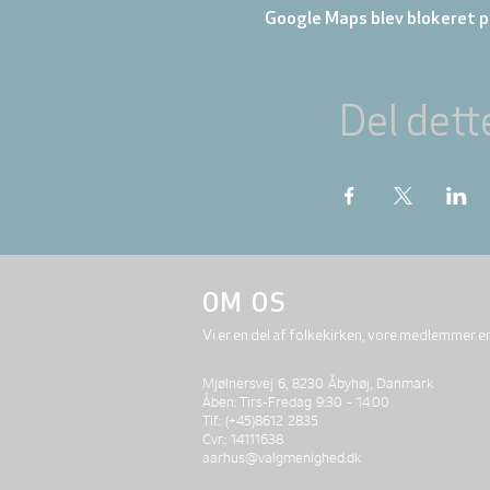
Google Maps blev blokeret på
Del dett
OM OS
Vi er en del af folkekirken, vore medlemmer e
Mjølnersvej 6, 8230 Åbyhøj, Danmark
Åben: Tirs-Fredag 9:30 - 14.00
Tlf.: (+45)8612 2835
Cvr.: 14111638
aarhus@valgmenighed.dk