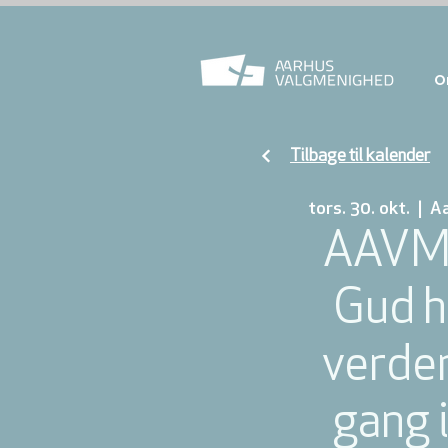
O
Tilbage til kalender
tors. 30. okt.
  |  
A
AAVM
Gud hv
verden
gang i