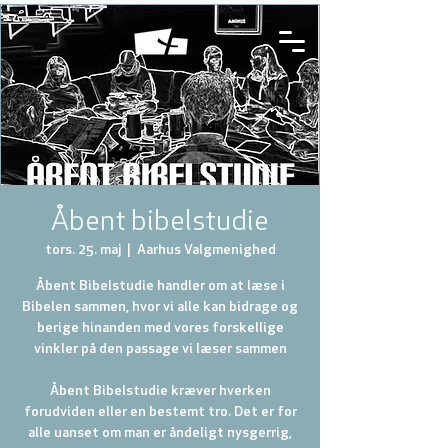
Åbent bibelstudie
tors. 25. maj
  |  
Aarhus Valgmenighed
Åbent Bibelstudie handler om at læse i
Bibelen sammen, hvor vi alle kan bidrage og
berige hinanden med vores forskellige
vinkler på den passage vi læser sammen
Åbent Bibelstudie kræver hverken
forudviden eller en bestemt tro. Det er for
alle uanset om man er åndeligt nysgerrig,