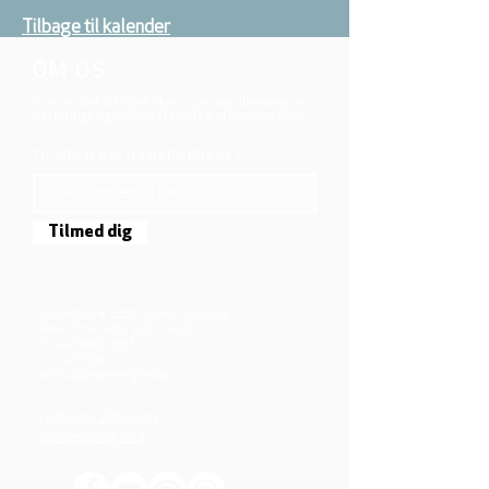
Tilbage til kalender
OM OS
Vi er en del af folkekirken, vore medlemmer er
børn, unge og voksne fra hele Aarhus området.
TILMELD DIG NYHEDSBREVET
Tilmed dig
Mjølnersvej 6, 8230 Åbyhøj, Danmark
Åben: Tirs-Fredag 9:30 - 14.00
Tlf.: (+45)8612 2835
Cvr.:
14111638
aarhus@valgmenighed.dk
Vedtægter & Økonomi
Betingelser og vilkår