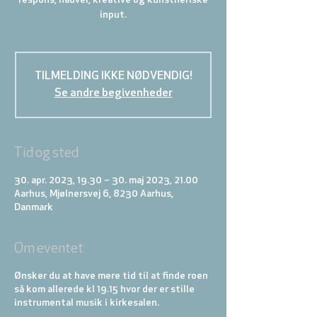
respons, nadver, kreative og kunstneriske
input.
TILMELDING IKKE NØDVENDIG!
Se andre begivenheder
Tid og sted
30. apr. 2023, 19.30 – 30. maj 2023, 21.00
Aarhus, Mjølnersvej 6, 8230 Aarhus,
Danmark
Om eventet
Ønsker du at have mere tid til at finde roen
så kom allerede kl 19.15 hvor der er stille
instrumental musik i kirkesalen.