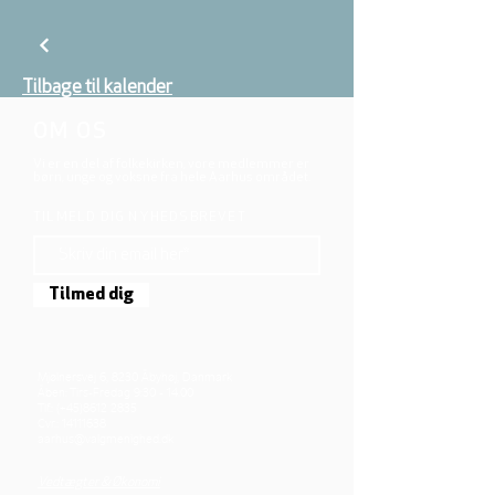
Tilbage til kalender
OM OS
Vi er en del af folkekirken, vore medlemmer er
børn, unge og voksne fra hele Aarhus området.
TILMELD DIG NYHEDSBREVET
Tilmed dig
Mjølnersvej 6, 8230 Åbyhøj, Danmark
Åben: Tirs-Fredag 9:30 - 14.00
Tlf.: (+45)8612 2835
Cvr.:
14111638
aarhus@valgmenighed.dk
Vedtægter & Økonomi