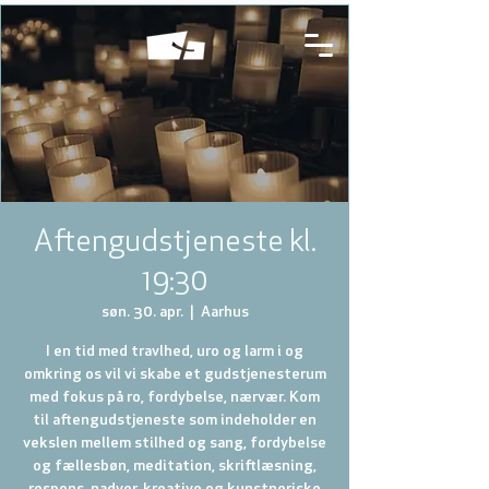
Aftengudstjeneste kl.
19:30
søn. 30. apr.
  |  
Aarhus
I en tid med travlhed, uro og larm i og
omkring os vil vi skabe et gudstjenesterum
med fokus på ro, fordybelse, nærvær. Kom
til aftengudstjeneste som indeholder en
vekslen mellem stilhed og sang, fordybelse
og fællesbøn, meditation, skriftlæsning,