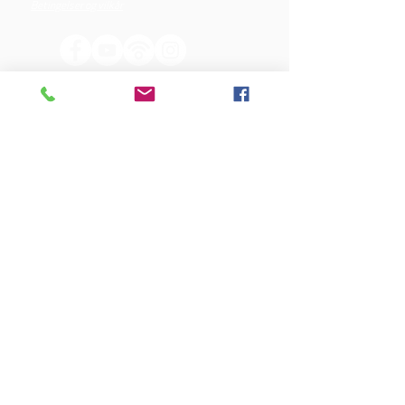
Betingelser og vilkår
VORES SPONSORER