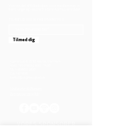
Vi er en del af folkekirken, vore medlemmer er
børn, unge og voksne fra hele Aarhus området.
TILMELD DIG NYHEDSBREVET
Tilmed dig
Mjølnersvej 6, 8230 Åbyhøj, Danmark
Åben: Tirs-Fredag 9:30 - 14.00
Tlf.: (+45)8612 2835
Cvr.:
14111638
aarhus@valgmenighed.dk
Vedtægter & Økonomi
Betingelser og vilkår
VORES SPONSORER