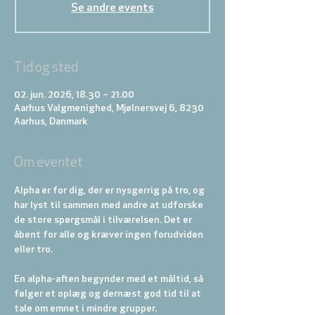
Se andre events
Tid og sted
02. jun. 2026, 18.30 – 21.00
Aarhus Valgmenighed, Mjølnersvej 6, 8230
Aarhus, Danmark
Om eventet
Alpha er for dig, der er nysgerrig på tro, og 
har lyst til sammen med andre at udforske 
de store spørgsmål i tilværelsen. Det er 
åbent for alle og kræver ingen forudviden 
eller tro.
En alpha-aften begynder med et måltid, så 
følger et oplæg og dernæst god tid til at 
tale om emnet i mindre grupper. 