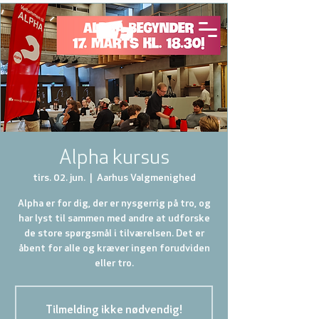
Alpha kursus
tirs. 02. jun.
  |  
Aarhus Valgmenighed
Alpha er for dig, der er nysgerrig på tro, og
har lyst til sammen med andre at udforske
de store spørgsmål i tilværelsen. Det er
åbent for alle og kræver ingen forudviden
eller tro.
Tilmelding ikke nødvendig!