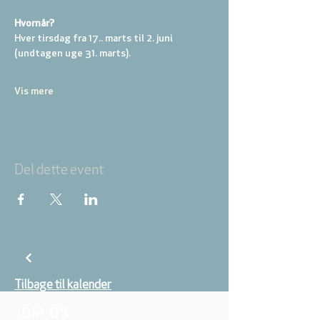
Hvornår? 
Hver tirsdag fra 17.. marts til 2. juni 
(undtagen uge 31. marts).
Vis mere
Del dette event
Tilbage til kalender
OM OS