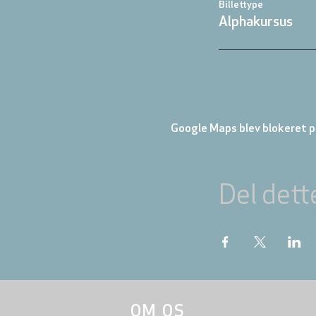
Billettype
Alphakursus
Google Maps blev blokeret på
Del dett
OM OS