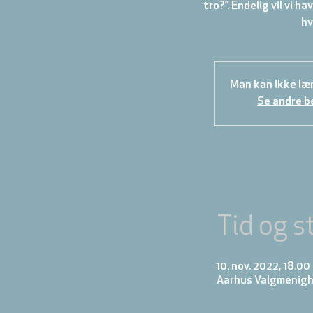
tro?”. Endelig vil vi h
hv
Man kan ikke læn
Se andre b
Tid og s
10. nov. 2022, 18.00
Aarhus Valgmenighe