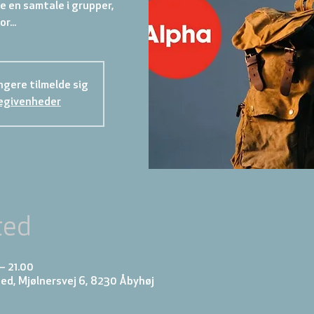
ave en samtale i grupper,
or...
gere tilmelde sig
egivenheder
ted
 – 21.00
d, Mjølnersvej 6, 8230 Åbyhøj