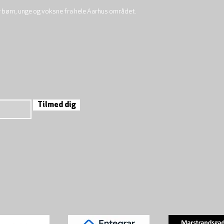
r børn, unge og voksne fra hele Aarhus området.
Tilmed dig