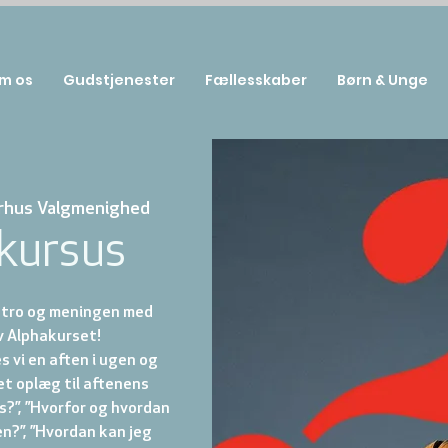
m os
Gudstjenester
Fællesskaber
Børn & Unge
rhus Valgmenighed
kursus
l tro og meningen med
v Alphakurset!
 vi en aften i ugen og
et oplæg til aftenens
s?”, ”Hvorfor og hvordan
en?”, ”Hvordan kan jeg