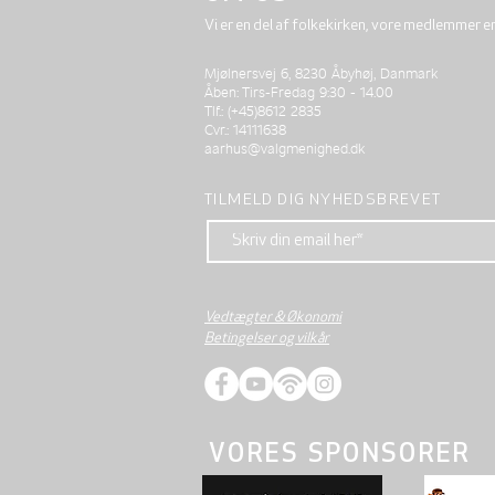
Vi er en del af folkekirken, vore medlemmer e
Mjølnersvej 6, 8230 Åbyhøj, Danmark
Åben: Tirs-Fredag 9:30 - 14.00
Tlf.: (+45)8612 2835
Cvr.: 14111638
aarhus@valgmenighed.dk
TILMELD DIG NYHEDSBREVET
Vedtægter & Økonomi
Betingelser og vilkår
VORES SPONSORER