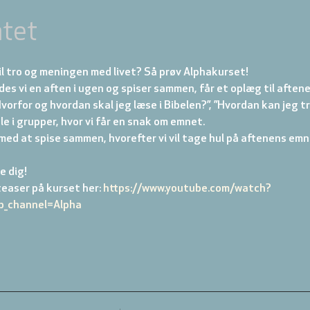
tet
il tro og meningen med livet? Så prøv Alphakurset!
s vi en aften i ugen og spiser sammen, får et oplæg til aftene
vorfor og hvordan skal jeg læse i Bibelen?”, ”Hvordan kan jeg tr
le i grupper, hvor vi får en snak om emnet.
med at spise sammen, hvorefter vi vil tage hul på aftenens emne
e dig!
easer på kurset her: 
https://www.youtube.com/watch?
_channel=Alpha