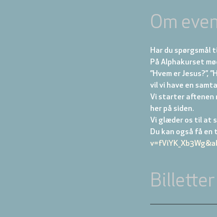
Om even
Har du spørgsmål t
På Alphakurset møde
”Hvem er Jesus?”, ”H
vil vi have en samta
Vi starter aftenen 
her på siden.
Vi glæder os til at s
Du kan også få en t
v=fViYK_Xb3Wg&ab
Billetter