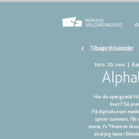
O
Tilbage til kalender
tors. 10. nov.
  |  
Aa
Alpha
Har du spørgsmål ti
livet? Så prø
På Alphakurset mødes
spiser sammen, får 
emne, fx ”Hvem er Jesu
skal jeg læse i Bibel