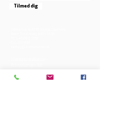
Tilmed dig
Mjølnersvej 6, 8230 Åbyhøj, Danmark
Åben: Tirs-Fredag 9:30 - 14.00
Tlf.: (+45)8612 2835
Cvr.:
14111638
aarhus@valgmenighed.dk
Vedtægter & Økonomi
Betingelser og vilkår
VORES SPONSORER