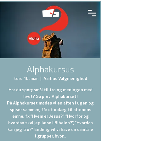
Alphakursus
tors. 16. mar.
  |  
Aarhus Valgmenighed
Har du spørgsmål til tro og meningen med
livet? Så prøv Alphakurset!
På Alphakurset mødes vi en aften i ugen og
spiser sammen, får et oplæg til aftenens
emne, fx ”Hvem er Jesus?”, ”Hvorfor og
hvordan skal jeg læse i Bibelen?”, ”Hvordan
kan jeg tro?”. Endelig vil vi have en samtale
i grupper, hvor...