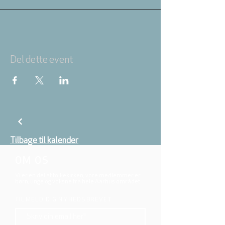
Del dette event
Tilbage til kalender
OM OS
Vi er en del af folkekirken, vore medlemmer er
børn, unge og voksne fra hele Aarhus området.
TILMELD DIG NYHEDSBREVET