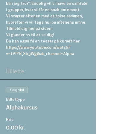
kan jeg tro?”. Endelig vil vi have en samtale 
i grupper, hvor vi får en snak om emnet.
Vi starter aftenen med at spise sammen, 
hvorefter vi vil tage hul på aftenens emne. 
Tilmeld dig her på siden.
Vi glæder os til at se dig!
Du kan også få en teaser på kurset her: 
https://www.youtube.com/watch?
v=fViYK_Xb3Wg&ab_channel=Alpha
Billetter
Salg slut
Billettype
Alphakursus
Pris
0,00 kr.