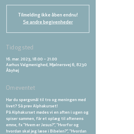
Tilmelding ikke åben endnu!
Se andre begivenheder
Tid og sted
16. mar. 2023, 18.00 – 21.00
Aarhus Valgmenighed, Mjølnersvej 6, 8230
Åbyhøj
Om eventet
Har du spørgsmål til tro og meningen med 
livet? Så prøv Alphakurset!
På Alphakurset mødes vi en aften i ugen og 
spiser sammen, får et oplæg til aftenens 
emne, fx ”Hvem er Jesus?”, ”Hvorfor og 
hvordan skal jeg læse i Bibelen?”, ”Hvordan 