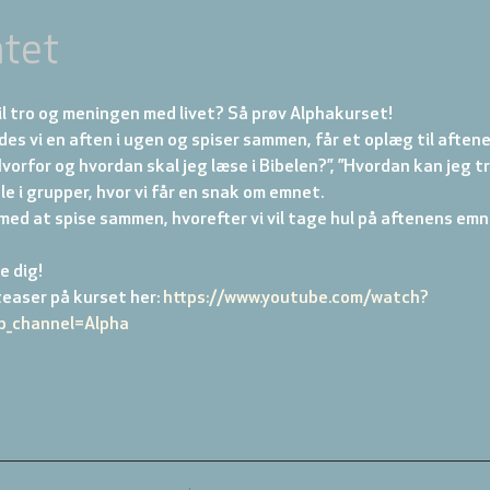
tet
il tro og meningen med livet? Så prøv Alphakurset!
s vi en aften i ugen og spiser sammen, får et oplæg til aftene
vorfor og hvordan skal jeg læse i Bibelen?”, ”Hvordan kan jeg tr
le i grupper, hvor vi får en snak om emnet.
med at spise sammen, hvorefter vi vil tage hul på aftenens emne
e dig!
easer på kurset her: 
https://www.youtube.com/watch?
_channel=Alpha