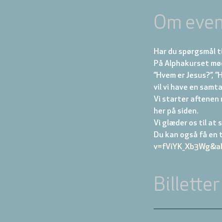
Om even
Har du spørgsmål t
På Alphakurset møde
”Hvem er Jesus?”, ”H
vil vi have en samta
Vi starter aftenen 
her på siden.
Vi glæder os til at s
Du kan også få en t
v=fViYK_Xb3Wg&ab
Billetter