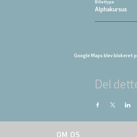
Billettype
Alphakursus
Google Maps blev blokeret på
Del dett
OM OS