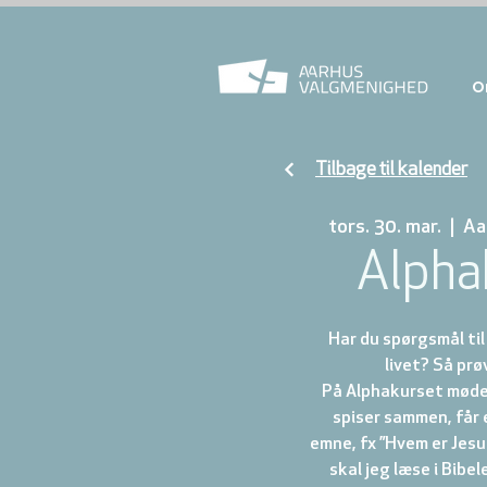
O
Tilbage til kalender
tors. 30. mar.
  |  
Aa
Alpha
Har du spørgsmål ti
livet? Så prø
På Alphakurset mødes
spiser sammen, får 
emne, fx ”Hvem er Jesu
skal jeg læse i Bibel