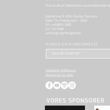
Vi er en del af folkekirken, vore medlemmer e
Mjølnersvej 6, 8230 Åbyhøj, Danmark
Åben: Tirs-Fredag 9:30 - 14.00
Tlf.: (+45)8612 2835
Cvr.: 14111638
aarhus@valgmenighed.dk
TILMELD DIG NYHEDSBREVET
Vedtægter & Økonomi
Betingelser og vilkår
VORES SPONSORER