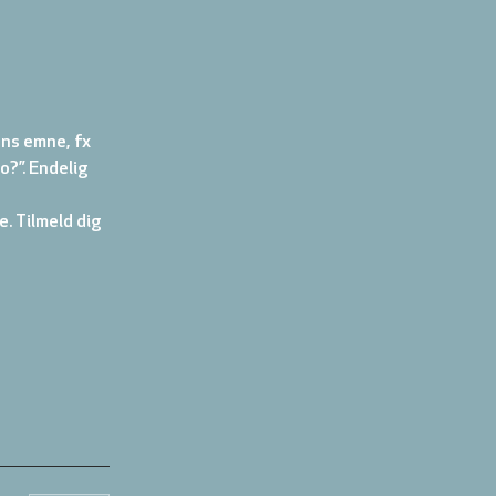
ns emne, fx 
o?”. Endelig 
. Tilmeld dig 