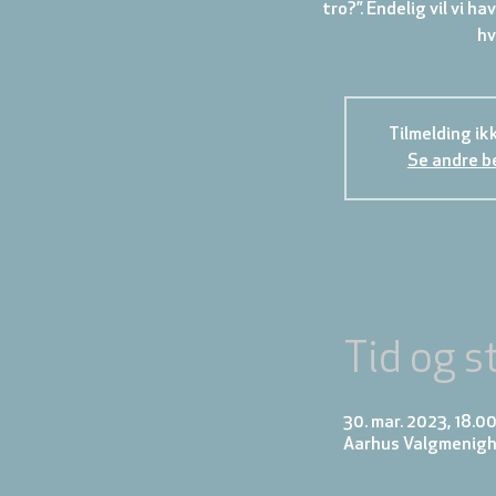
tro?”. Endelig vil vi h
hv
Tilmelding ik
Se andre b
Tid og s
30. mar. 2023, 18.00
Aarhus Valgmenighe