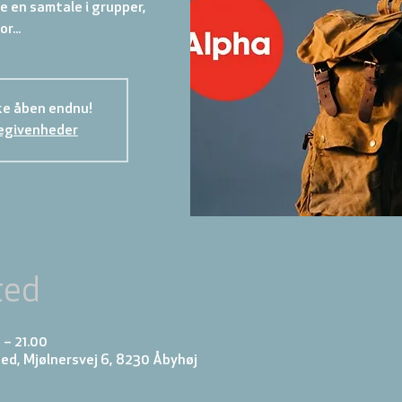
ave en samtale i grupper,
or...
ke åben endnu!
egivenheder
ted
 – 21.00
d, Mjølnersvej 6, 8230 Åbyhøj