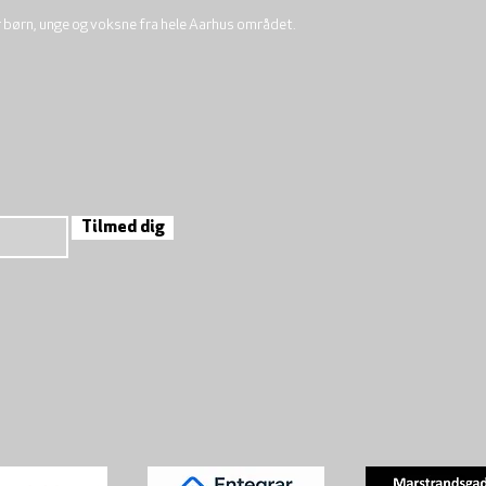
r børn, unge og voksne fra hele Aarhus området.
Tilmed dig