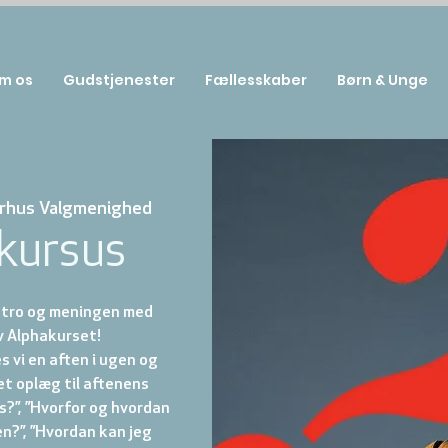
m os
Gudstjenester
Fællesskaber
Børn & Unge
rhus Valgmenighed
kursus
l tro og meningen med
v Alphakurset!
 vi en aften i ugen og
et oplæg til aftenens
s?”, ”Hvorfor og hvordan
en?”, ”Hvordan kan jeg