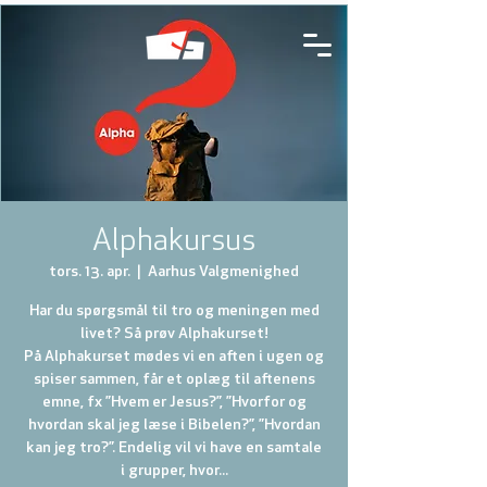
Alphakursus
tors. 13. apr.
  |  
Aarhus Valgmenighed
Har du spørgsmål til tro og meningen med
livet? Så prøv Alphakurset!
På Alphakurset mødes vi en aften i ugen og
spiser sammen, får et oplæg til aftenens
emne, fx ”Hvem er Jesus?”, ”Hvorfor og
hvordan skal jeg læse i Bibelen?”, ”Hvordan
kan jeg tro?”. Endelig vil vi have en samtale
i grupper, hvor...