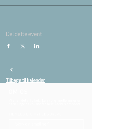
Del dette event
Tilbage til kalender
OM OS
Vi er en del af folkekirken, vore medlemmer er
børn, unge og voksne fra hele Aarhus området.
TILMELD DIG NYHEDSBREVET