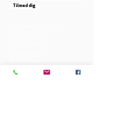
Tilmed dig
Mjølnersvej 6, 8230 Åbyhøj, Danmark
Åben: Tirs-Fredag 9:30 - 14.00
Tlf.: (+45)8612 2835
Cvr.:
14111638
aarhus@valgmenighed.dk
Vedtægter & Økonomi
Betingelser og vilkår
VORES SPONSORER