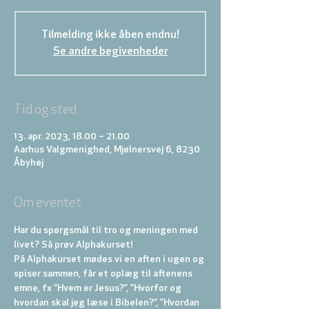
Tilmelding ikke åben endnu!
Se andre begivenheder
Tid og sted
13. apr. 2023, 18.00 – 21.00
Aarhus Valgmenighed, Mjølnersvej 6, 8230
Åbyhøj
Om eventet
Har du spørgsmål til tro og meningen med 
livet? Så prøv Alphakurset!
På Alphakurset mødes vi en aften i ugen og 
spiser sammen, får et oplæg til aftenens 
emne, fx ”Hvem er Jesus?”, ”Hvorfor og 
hvordan skal jeg læse i Bibelen?”, ”Hvordan 