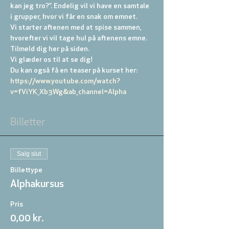
kan jeg tro?”. Endelig vil vi have en samtale 
i grupper, hvor vi får en snak om emnet.
Vi starter aftenen med at spise sammen, 
hvorefter vi vil tage hul på aftenens emne. 
Tilmeld dig her på siden.
Vi glæder os til at se dig!
Du kan også få en teaser på kurset her: 
https://www.youtube.com/watch?
v=fViYK_Xb3Wg&ab_channel=Alpha
Billetter
Salg slut
Billettype
Alphakursus
Pris
0,00 kr.