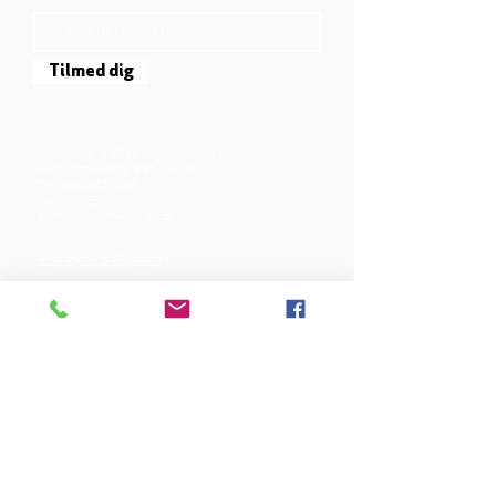
Tilmed dig
Mjølnersvej 6, 8230 Åbyhøj, Danmark
Åben: Tirs-Fredag 9:30 - 14.00
Tlf.: (+45)8612 2835
Cvr.:
14111638
aarhus@valgmenighed.dk
Vedtægter & Økonomi
Betingelser og vilkår
VORES SPONSORER