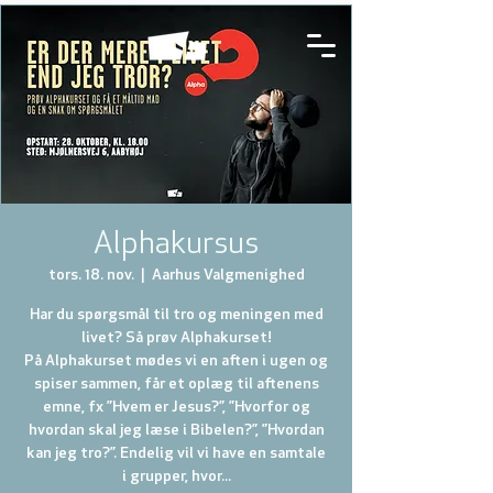
Alphakursus
tors. 18. nov.
  |  
Aarhus Valgmenighed
Har du spørgsmål til tro og meningen med
livet? Så prøv Alphakurset!
På Alphakurset mødes vi en aften i ugen og
spiser sammen, får et oplæg til aftenens
emne, fx ”Hvem er Jesus?”, ”Hvorfor og
hvordan skal jeg læse i Bibelen?”, ”Hvordan
kan jeg tro?”. Endelig vil vi have en samtale
i grupper, hvor...