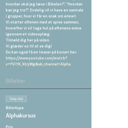
hvordan skal jeg læse i Bibelen?”, ”Hvordan 
kan jeg tro?”. Endelig vil vi have en samtale 
i grupper, hvor vi får en snak om emnet.
Vi starter aftenen med at spise sammen, 
hvorefter vi vil tage hul på aftenens emne 
igennem et videooplæg. 
Tilmeld dig her på siden.
Vi glæder os til at se dig!
Du kan også få en teaser på kurset her: 
https://www.youtube.com/watch?
v=fViYK_Xb3Wg&ab_channel=Alpha
Billetter
Salg slut
Billettype
Alphakursus
Pris