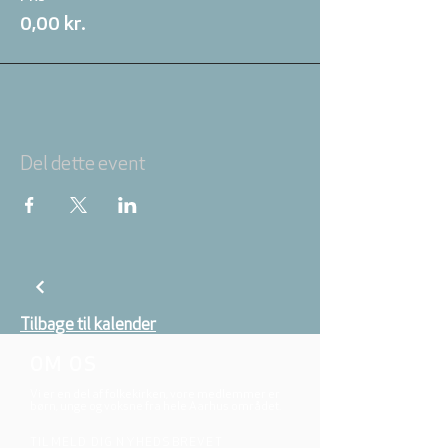
0,00 kr.
Del dette event
Tilbage til kalender
OM OS
Vi er en del af folkekirken, vore medlemmer er
børn, unge og voksne fra hele Aarhus området.
TILMELD DIG NYHEDSBREVET