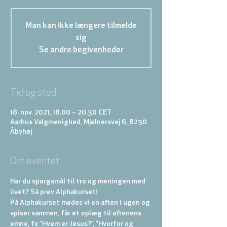
Man kan ikke længere tilmelde
sig
Se andre begivenheder
Tid og sted
18. nov. 2021, 18.00 – 20.30 CET
Aarhus Valgmenighed, Mjølnersvej 6, 8230
Åbyhøj
Om eventet
Har du spørgsmål til tro og meningen med 
livet? Så prøv Alphakurset!
På Alphakurset mødes vi en aften i ugen og 
spiser sammen, får et oplæg til aftenens 
emne, fx ”Hvem er Jesus?”, ”Hvorfor og 