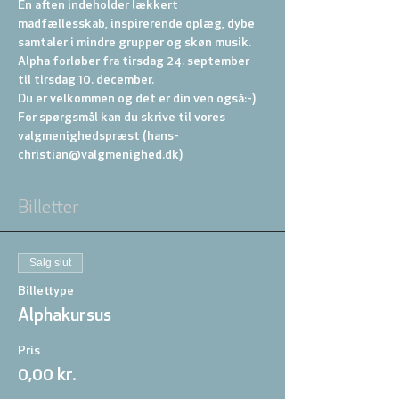
En aften indeholder lækkert 
madfællesskab, inspirerende oplæg, dybe 
samtaler i mindre grupper og skøn musik.
Alpha forløber fra tirsdag 24. september 
til tirsdag 10. december.
Du er velkommen og det er din ven også:-)
For spørgsmål kan du skrive til vores 
valgmenighedspræst (hans-
christian@valgmenighed.dk)
Billetter
Salg slut
Billettype
Alphakursus
Pris
0,00 kr.