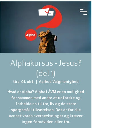
Alphakursus - Jesus!?
(del 1)
tirs. 01. okt.
  |  
Aarhus Valgmenighed
Hvad er Alpha? Alpha i ÅVM er en mulighed
for sammen med andre at udforske og
forholde os til tro, liv og de store
spørgsmål i tilværelsen. Det er for alle
uanset vores overbevisninger og kræver