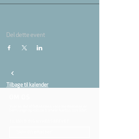
Del dette event
Tilbage til kalender
OM OS
Vi er en del af folkekirken, vore medlemmer er
børn, unge og voksne fra hele Aarhus området.
TILMELD DIG NYHEDSBREVET