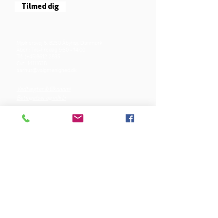
Tilmed dig
Mjølnersvej 6, 8230 Åbyhøj, Danmark
Åben: Tirs-Fredag 9:30 - 14.00
Tlf.: (+45)8612 2835
Cvr.:
14111638
aarhus@valgmenighed.dk
Vedtægter & Økonomi
Betingelser og vilkår
VORES SPONSORER