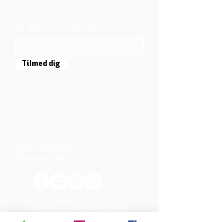
Vi er en del af folkekirken, vore medlemmer er
børn, unge og voksne fra hele Aarhus området.
TILMELD DIG NYHEDSBREVET
Tilmed dig
Mjølnersvej 6, 8230 Åbyhøj, Danmark
Åben: Tirs-Fredag 9:30 - 14.00
Tlf.: (+45)8612 2835
Cvr.:
14111638
aarhus@valgmenighed.dk
Vedtægter & Økonomi
Betingelser og vilkår
VORES SPONSORER