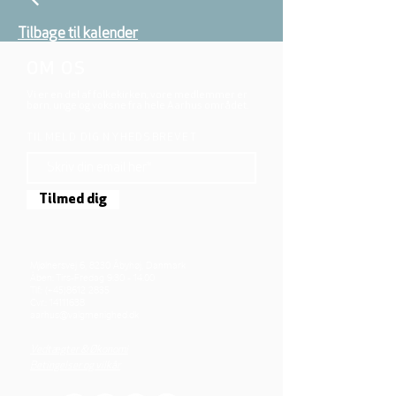
Tilbage til kalender
OM OS
Vi er en del af folkekirken, vore medlemmer er
børn, unge og voksne fra hele Aarhus området.
TILMELD DIG NYHEDSBREVET
Tilmed dig
Mjølnersvej 6, 8230 Åbyhøj, Danmark
Åben: Tirs-Fredag 9:30 - 14.00
Tlf.: (+45)8612 2835
Cvr.:
14111638
aarhus@valgmenighed.dk
Vedtægter & Økonomi
Betingelser og vilkår