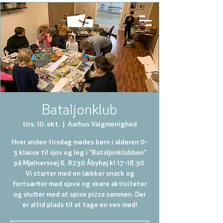
Bataljonklub
tirs. 10. okt.
  |  
Aarhus Valgmenighed
Hver anden tirsdag mødes børn i alderen 0-
3 klasse til sjov og leg i ”Bataljonklubben”
på Mjølnersvej 6, 8230 Åbyhøj kl 17-18.30.
Vi starter med en lækker snack og
fortsætter med sjove og skøre aktiviteter
og slutter med at spise pizza sammen. Der
er altid plads til at tage en ven med!