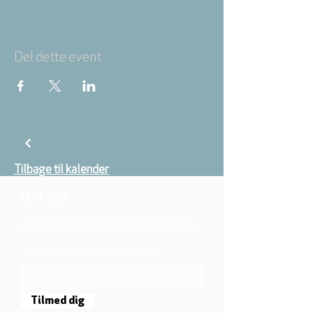
Del dette event
Tilbage til kalender
OM OS
Vi er en del af folkekirken, vore medlemmer er
børn, unge og voksne fra hele Aarhus området.
TILMELD DIG NYHEDSBREVET
Tilmed dig