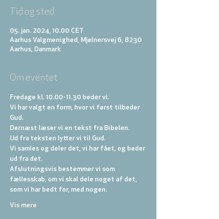
Tid og sted
05. jan. 2024, 10.00 CET
Aarhus Valgmenighed, Mjølnersvej 6, 8230
Aarhus, Danmark
Om eventet
Fredage kl. 10.00-11.30 beder vi. 
Vi har valgt en form, hvor vi først tilbeder 
Gud. 
Dernæst læser vi en tekst fra Bibelen. 
Ud fra teksten lytter vi til Gud. 
Vi samles og deler det, vi har fået, og beder 
ud fra det. 
Afslutningsvis bestemmer vi som 
fællesskab, om vi skal dele noget af det, 
som vi har bedt for, med nogen.
Vis mere