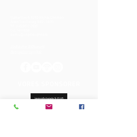
Mjølnersvej 6, 8230 Åbyhøj, Danmark
Åben: Tirs-Fredag 9:30 - 14.00
Tlf.: (+45)8612 2835
Cvr.:
14111638
aarhus@valgmenighed.dk
Vedtægter & Økonomi
Betingelser og vilkår
VORES SPONSORER