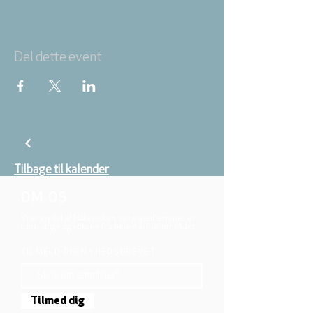
Del dette event
Tilbage til kalender
OM OS
Vi er en del af folkekirken, vore medlemmer er
børn, unge og voksne fra hele Aarhus området.
TILMELD DIG NYHEDSBREVET
Tilmed dig