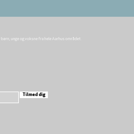
r børn, unge og voksne fra hele Aarhus området.
Tilmed dig