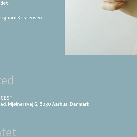
 det.
ergaard Kristensen
ted
5 CEST
ed, Mjølnersvej 6, 8230 Aarhus, Danmark
tet