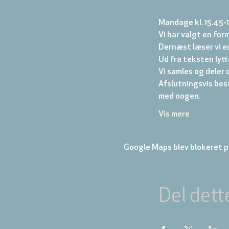
Mandage kl. 15.45-
Vi har valgt en form
Dernæst læser vi en
Ud fra teksten lytter
Vi samles og deler d
Afslutningsvis best
med nogen.
Vis mere
Google Maps blev blokeret på
Del dett