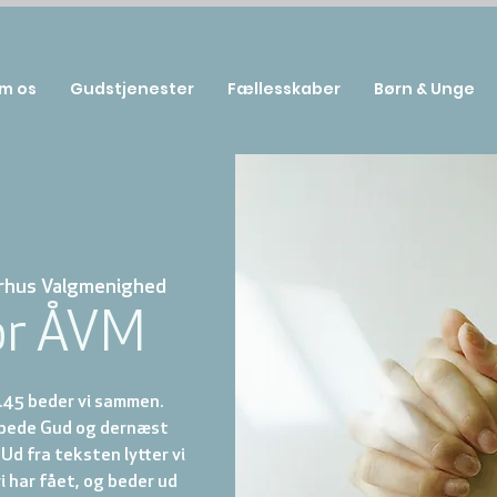
m os
Gudstjenester
Fællesskaber
Børn & Unge
rhus Valgmenighed
or ÅVM
.45 beder vi sammen.
ilbede Gud og dernæst
 Ud fra teksten lytter vi
vi har fået, og beder ud