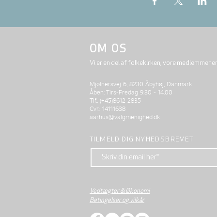
OM OS
Vi er en del af folkekirken, vore medlemmer e
Mjølnersvej 6, 8230 Åbyhøj, Danmark
Åben: Tirs-Fredag 9:30 - 14.00
Tlf.: (+45)8612 2835
Cvr.: 14111638
aarhus@valgmenighed.dk
TILMELD DIG NYHEDSBREVET
Vedtægter & Økonomi
Betingelser og vilkår