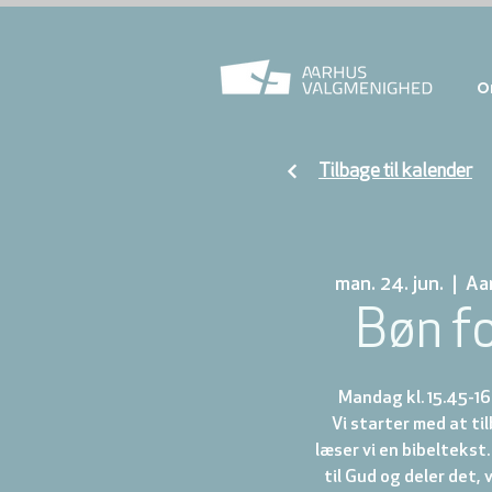
O
Tilbage til kalender
man. 24. jun.
  |  
Aa
Bøn f
Mandag kl. 15.45-16
Vi starter med at t
læser vi en bibeltekst.
til Gud og deler det, 