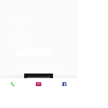
Mjølnersvej 6, 8230 Åbyhøj, Danmark
Åben: Tirs-Fredag 9:30 - 14.00
Tlf.: (+45)8612 2835
Cvr.:
14111638
aarhus@valgmenighed.dk
Vedtægter & Økonomi
Betingelser og vilkår
VORES SPONSORER