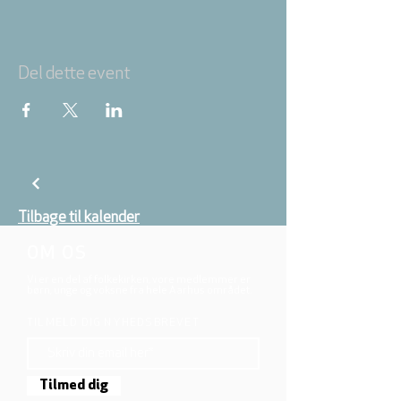
Del dette event
Tilbage til kalender
OM OS
Vi er en del af folkekirken, vore medlemmer er
børn, unge og voksne fra hele Aarhus området.
TILMELD DIG NYHEDSBREVET
Tilmed dig