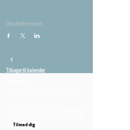
Del dette event
Tilbage til kalender
OM OS
Vi er en del af folkekirken, vore medlemmer er
børn, unge og voksne fra hele Aarhus området.
TILMELD DIG NYHEDSBREVET
Tilmed dig