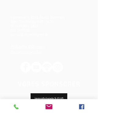
Mjølnersvej 6, 8230 Åbyhøj, Danmark
Åben: Tirs-Fredag 9:30 - 14.00
Tlf.: (+45)8612 2835
Cvr.:
14111638
aarhus@valgmenighed.dk
Vedtægter & Økonomi
Betingelser og vilkår
VORES SPONSORER