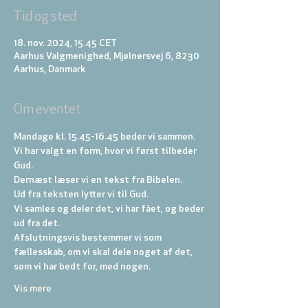
Tid og sted
18. nov. 2024, 15.45 CET
Aarhus Valgmenighed, Mjølnersvej 6, 8230
Aarhus, Danmark
Om eventet
Mandage kl. 15.45-16.45 beder vi sammen.
Vi har valgt en form, hvor vi først tilbeder 
Gud. 
Dernæst læser vi en tekst fra Bibelen. 
Ud fra teksten lytter vi til Gud. 
Vi samles og deler det, vi har fået, og beder 
ud fra det. 
Afslutningsvis bestemmer vi som 
fællesskab, om vi skal dele noget af det, 
som vi har bedt for, med nogen.
Vis mere