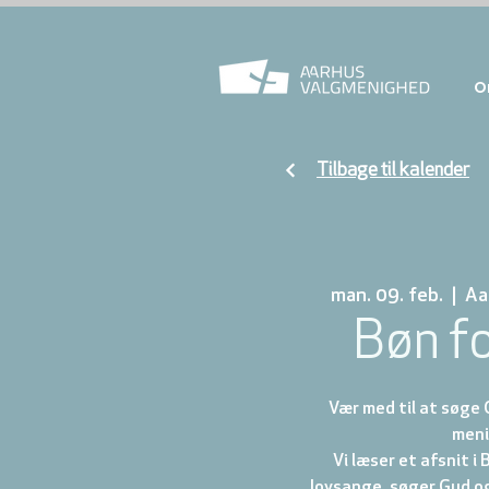
O
Tilbage til kalender
man. 09. feb.
  |  
Aa
Bøn f
Vær med til at søge 
meni
Vi læser et afsnit i 
lovsange, søger Gud o