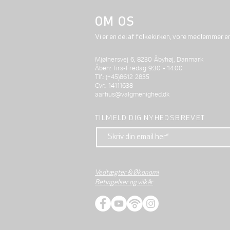
OM OS
Vi er en del af folkekirken, vore medlemmer e
Mjølnersvej 6, 8230 Åbyhøj, Danmark
Åben: Tirs-Fredag 9:30 - 14.00
Tlf.: (+45)8612 2835
Cvr.: 14111638
aarhus@valgmenighed.dk
TILMELD DIG NYHEDSBREVET
Vedtægter & Økonomi
Betingelser og vilkår