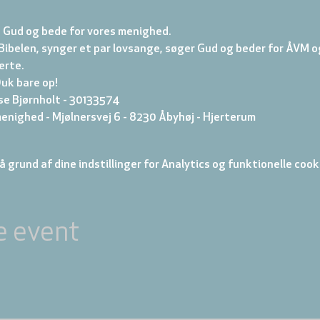
e Gud og bede for vores menighed.
i Bibelen, synger et par lovsange, søger Gud og beder for ÅVM og
jerte.
Duk bare op!
se Bjørnholt - 30133574
enighed - Mjølnersvej 6 - 8230 Åbyhøj - Hjerterum
 grund af dine indstillinger for Analytics og funktionelle cook
e event