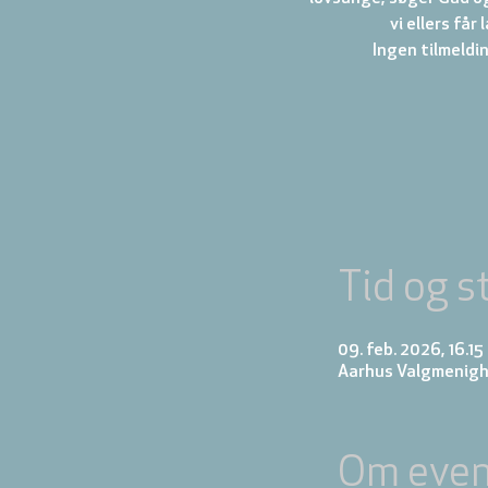
vi ellers får
Tid og s
09. feb. 2026, 16.1
Aarhus Valgmenigh
Om even