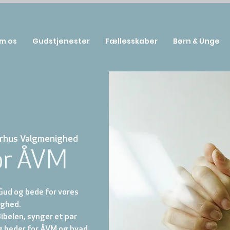
m os
Gudstjenester
Fællesskaber
Børn & Unge
rhus Valgmenighed
or ÅVM
Gud og bede for vores
ghed.
Bibelen, synger et par
g beder for ÅVM og hvad