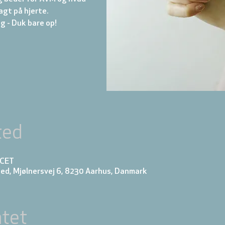
 lagt på hjerte.
ted
5 CET
ed, Mjølnersvej 6, 8230 Aarhus, Danmark
tet