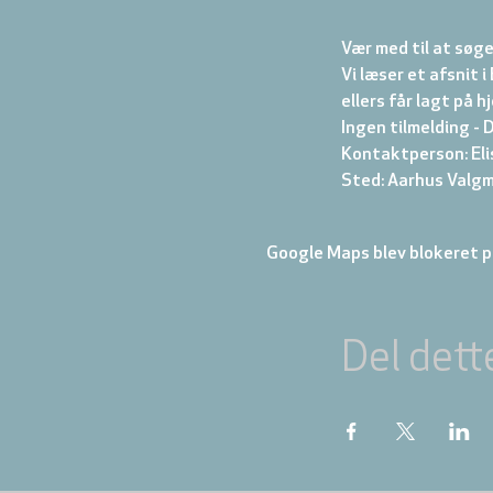
Vær med til at søg
Vi læser et afsnit 
ellers får lagt på h
Ingen tilmelding - 
Kontaktperson: Eli
Sted: Aarhus Valgm
Google Maps blev blokeret på
Del dett