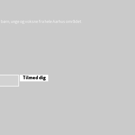
r børn, unge og voksne fra hele Aarhus området.
Tilmed dig