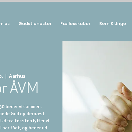
m os
Gudstjenester
Fællesskaber
Børn & Unge
b.
  |  
Aarhus
or ÅVM
.30 beder vi sammen.
ilbede Gud og dernæst
 Ud fra teksten lytter vi
vi har fået, og beder ud