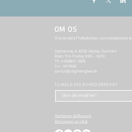
OM OS
Vi er en del af folkekirken, vore medlemmer e
Mjølnersvej 6, 8230 Åbyhøj, Danmark
Åben: Tirs-Fredag 9:30 - 14.00
Tlf.: (+45)8612 2835
Cvr.: 14111638
aarhus@valgmenighed.dk
TILMELD DIG NYHEDSBREVET
Vedtægter & Økonomi
Betingelser og vilkår