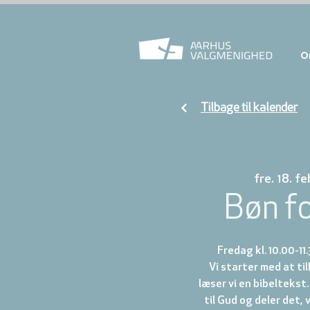
O
Tilbage til kalender
fre. 18. fe
Bøn f
Fredag kl. 10.00-11
Vi starter med at t
læser vi en bibeltekst.
til Gud og deler det, 