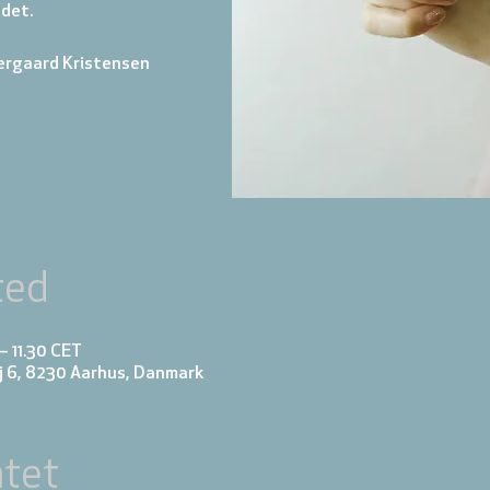
 det.
ergaard Kristensen
ted
 – 11.30 CET
j 6, 8230 Aarhus, Danmark
tet