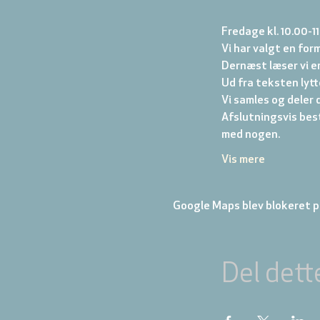
Fredage kl. 10.00-11
Vi har valgt en form
Dernæst læser vi en
Ud fra teksten lytter
Vi samles og deler d
Afslutningsvis best
med nogen.
Vis mere
Google Maps blev blokeret på
Del dett