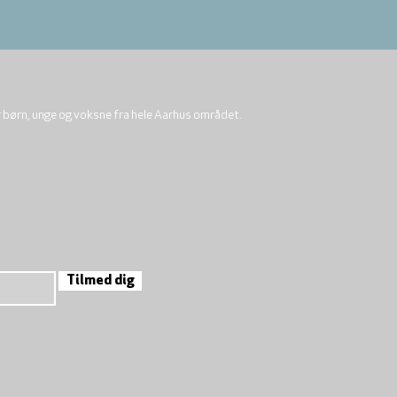
r børn, unge og voksne fra hele Aarhus området.
Tilmed dig