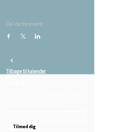
Del dette event
Tilbage til kalender
OM OS
Vi er en del af folkekirken, vore medlemmer er
børn, unge og voksne fra hele Aarhus området.
TILMELD DIG NYHEDSBREVET
Tilmed dig