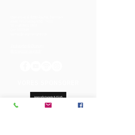
Mjølnersvej 6, 8230 Åbyhøj, Danmark
Åben: Tirs-Fredag 9:30 - 14.00
Tlf.: (+45)8612 2835
Cvr.:
14111638
aarhus@valgmenighed.dk
Vedtægter & Økonomi
Betingelser og vilkår
VORES SPONSORER