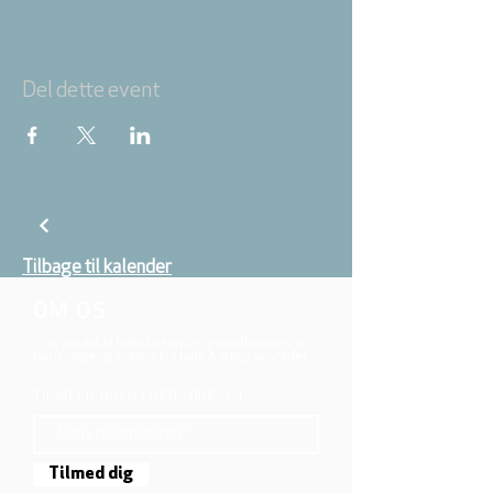
Del dette event
Tilbage til kalender
OM OS
Vi er en del af folkekirken, vore medlemmer er
børn, unge og voksne fra hele Aarhus området.
TILMELD DIG NYHEDSBREVET
Tilmed dig