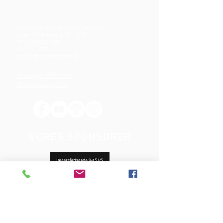
Mjølnersvej 6, 8230 Åbyhøj, Danmark
Åben: Tirs-Fredag 9:30 - 14.00
Tlf.: (+45)8612 2835
Cvr.:
14111638
aarhus@valgmenighed.dk
Vedtægter & Økonomi
Betingelser og vilkår
VORES SPONSORER