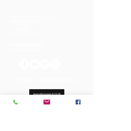
Mjølnersvej 6, 8230 Åbyhøj, Danmark
Åben: Tirs-Fredag 9:30 - 14.00
Tlf.: (+45)8612 2835
Cvr.:
14111638
aarhus@valgmenighed.dk
Vedtægter & Økonomi
Betingelser og vilkår
VORES SPONSORER