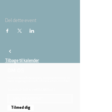
Del dette event
Tilbage til kalender
OM OS
Vi er en del af folkekirken, vore medlemmer er
børn, unge og voksne fra hele Aarhus området.
TILMELD DIG NYHEDSBREVET
Tilmed dig