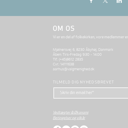
OM OS
Vi er en del af folkekirken, vore medlemmer e
Mjølnersvej 6, 8230 Åbyhøj, Danmark
Åben: Tirs-Fredag 9:30 - 14.00
Tlf.: (+45)8612 2835
Cvr.: 14111638
aarhus@valgmenighed.dk
TILMELD DIG NYHEDSBREVET
Vedtægter & Økonomi
Betingelser og vilkår