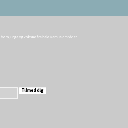
r børn, unge og voksne fra hele Aarhus området.
Tilmed dig