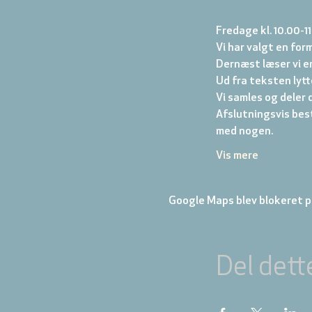
Fredage kl. 10.00-11
Vi har valgt en form
Dernæst læser vi en
Ud fra teksten lytter
Vi samles og deler d
Afslutningsvis best
med nogen.
Vis mere
Google Maps blev blokeret på
Del dett