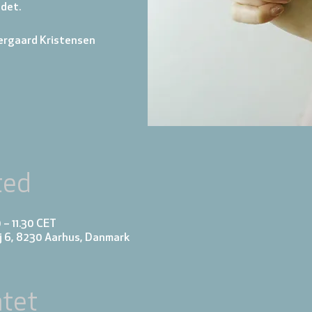
 det.
ergaard Kristensen
ted
 – 11.30 CET
j 6, 8230 Aarhus, Danmark
tet