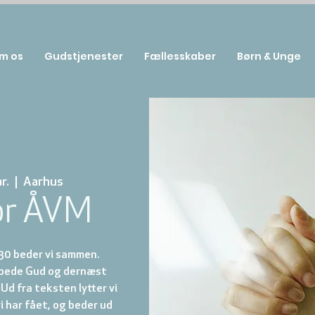
m os
Gudstjenester
Fællesskaber
Børn & Unge
r.
  |  
Aarhus
or ÅVM
.30 beder vi sammen.
ilbede Gud og dernæst
 Ud fra teksten lytter vi
vi har fået, og beder ud