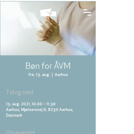
Bøn for ÅVM
fre. 13. aug.
  |  
Aarhus
Tid og sted
13. aug. 2021, 10.00 – 11.30
Aarhus, Mjølnersvej 6, 8230 Aarhus,
Danmark
Om eventet