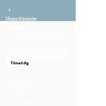
Tilbage til kalender
OM OS
Vi er en del af folkekirken, vore medlemmer er
børn, unge og voksne fra hele Aarhus området.
TILMELD DIG NYHEDSBREVET
Tilmed dig
Mjølnersvej 6, 8230 Åbyhøj, Danmark
Åben: Tirs-Fredag 9:30 - 14.00
Tlf.: (+45)8612 2835
Cvr.:
14111638
aarhus@valgmenighed.dk
Vedtægter & Økonomi