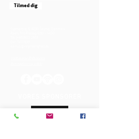
Tilmed dig
Mjølnersvej 6, 8230 Åbyhøj, Danmark
Åben: Tirs-Fredag 9:30 - 14.00
Tlf.: (+45)8612 2835
Cvr.:
14111638
aarhus@valgmenighed.dk
Vedtægter & Økonomi
Betingelser og vilkår
VORES SPONSORER