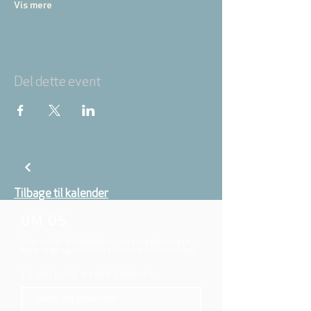
Vis mere
Del dette event
Tilbage til kalender
OM OS
Vi er en del af folkekirken, vore medlemmer er
børn, unge og voksne fra hele Aarhus området.
TILMELD DIG NYHEDSBREVET