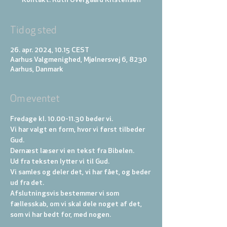
Kontakt: Ruth Overgaard Kristensen
Tid og sted
26. apr. 2024, 10.15 CEST
Aarhus Valgmenighed, Mjølnersvej 6, 8230
Aarhus, Danmark
Om eventet
Fredage kl. 10.00-11.30 beder vi. 
Vi har valgt en form, hvor vi først tilbeder 
Gud. 
Dernæst læser vi en tekst fra Bibelen. 
Ud fra teksten lytter vi til Gud. 
Vi samles og deler det, vi har fået, og beder 
ud fra det. 
Afslutningsvis bestemmer vi som 
fællesskab, om vi skal dele noget af det, 
som vi har bedt for, med nogen.