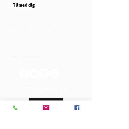
Tilmed dig
Mjølnersvej 6, 8230 Åbyhøj, Danmark
Åben: Tirs-Fredag 9:30 - 14.00
Tlf.: (+45)8612 2835
Cvr.:
14111638
aarhus@valgmenighed.dk
Vedtægter & Økonomi
Betingelser og vilkår
VORES SPONSORER