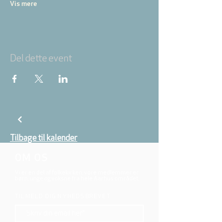
Vis mere
Del dette event
Tilbage til kalender
OM OS
Vi er en del af folkekirken, vore medlemmer er
børn, unge og voksne fra hele Aarhus området.
TILMELD DIG NYHEDSBREVET