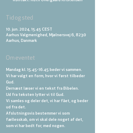
Kontakt: Ruth Overgaard Kristensen
Tid og sted
10. jun. 2024, 15.45 CEST
Aarhus Valgmenighed, Mjølnersvej 6, 8230
Aarhus, Danmark
Om eventet
Mandag kl. 15.45-16.45 beder vi sammen.
Vi har valgt en form, hvor vi først tilbeder 
Gud. 
Dernæst læser vi en tekst fra Bibelen. 
Ud fra teksten lytter vi til Gud. 
Vi samles og deler det, vi har fået, og beder 
ud fra det. 
Afslutningsvis bestemmer vi som 
fællesskab, om vi skal dele noget af det, 
som vi har bedt for, med nogen.