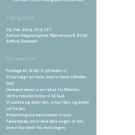
Kontakt: Ruth Overgaard Kristensen
Tid og sted
09. feb. 2024, 10.15 CET
Aarhus Valgmenighed, Mjølnersvej 6, 8230
Aarhus, Danmark
Om eventet
Fredage kl. 10.00-11.30 beder vi. 
Vi har valgt en form, hvor vi først tilbeder 
Gud. 
Dernæst læser vi en tekst fra Bibelen. 
Ud fra teksten lytter vi til Gud. 
Vi samles og deler det, vi har fået, og beder 
ud fra det. 
Afslutningsvis bestemmer vi som 
fællesskab, om vi skal dele noget af det, 
som vi har bedt for, med nogen.