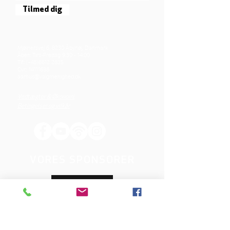
Tilmed dig
Mjølnersvej 6, 8230 Åbyhøj, Danmark
Åben: Tirs-Fredag 9:30 - 14.00
Tlf.: (+45)8612 2835
Cvr.:
14111638
aarhus@valgmenighed.dk
Vedtægter & Økonomi
Betingelser og vilkår
VORES SPONSORER