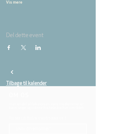
Vis mere
Del dette event
Tilbage til kalender
OM OS
Vi er en del af folkekirken, vore medlemmer er
børn, unge og voksne fra hele Aarhus området.
TILMELD DIG NYHEDSBREVET