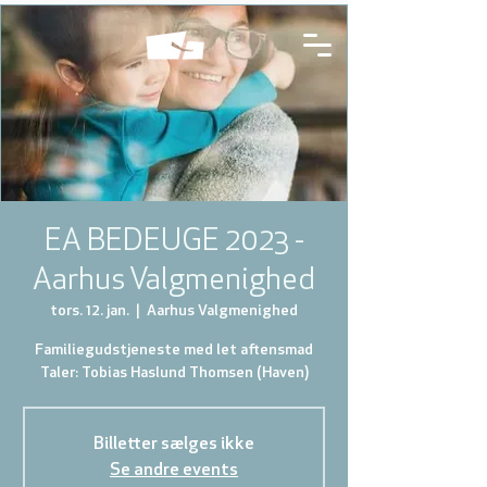
EA BEDEUGE 2023 -
Aarhus Valgmenighed
tors. 12. jan.
  |  
Aarhus Valgmenighed
Familiegudstjeneste med let aftensmad
Taler: Tobias Haslund Thomsen (Haven)
Billetter sælges ikke
Se andre events