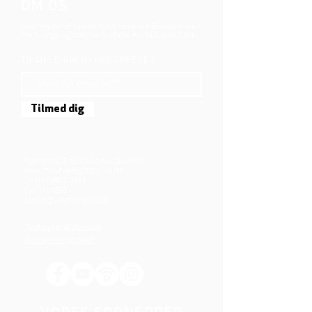
OM OS
Vi er en del af folkekirken, vore medlemmer er
børn, unge og voksne fra hele Aarhus området.
TILMELD DIG NYHEDSBREVET
Tilmed dig
Mjølnersvej 6, 8230 Åbyhøj, Danmark
Åben: Tirs-Fredag 9:30 - 14.00
Tlf.: (+45)8612 2835
Cvr.:
14111638
aarhus@valgmenighed.dk
Vedtægter & Økonomi
Betingelser og vilkår