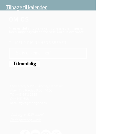
Tilbage til kalender
OM OS
Vi er en del af folkekirken, vore medlemmer er
børn, unge og voksne fra hele Aarhus området.
TILMELD DIG NYHEDSBREVET
Tilmed dig
Mjølnersvej 6, 8230 Åbyhøj, Danmark
Åben: Tirs-Fredag 9:30 - 14.00
Tlf.: (+45)8612 2835
Cvr.:
14111638
aarhus@valgmenighed.dk
Vedtægter & Økonomi
Betingelser og vilkår