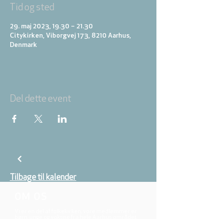
Tid og sted
29. maj 2023, 19.30 – 21.30
Citykirken, Viborgvej 173, 8210 Aarhus,
Denmark
Del dette event
Tilbage til kalender
OM OS
Vi er en del af folkekirken, vore medlemmer er
børn, unge og voksne fra hele Aarhus området.