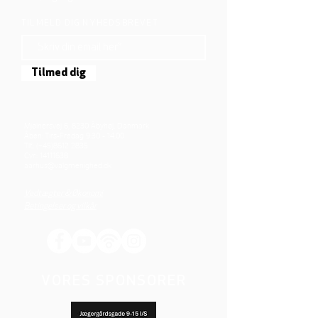
TILMELD DIG NYHEDSBREVET
Tilmed dig
Mjølnersvej 6, 8230 Åbyhøj, Danmark
Åben: Tirs-Fredag 9:30 - 14.00
Tlf.: (+45)8612 2835
Cvr.:
14111638
aarhus@valgmenighed.dk
Vedtægter & Økonomi
Betingelser og vilkår
VORES SPONSORER