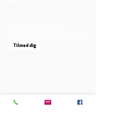
OM OS
Vi er en del af folkekirken, vore medlemmer er
børn, unge og voksne fra hele Aarhus området.
TILMELD DIG NYHEDSBREVET
Tilmed dig
Mjølnersvej 6, 8230 Åbyhøj, Danmark
Åben: Tirs-Fredag 9:30 - 14.00
Tlf.: (+45)8612 2835
Cvr.:
14111638
aarhus@valgmenighed.dk
Vedtægter & Økonomi
Betingelser og vilkår
VORES SPONSORER