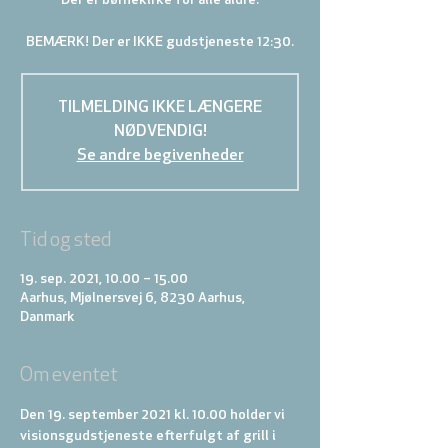
Der er børnekirke for alle aldre.
BEMÆRK! Der er IKKE gudstjeneste 12:30.
TILMELDING IKKE LÆNGERE
NØDVENDIG!
Se andre begivenheder
Tid og sted
19. sep. 2021, 10.00 – 15.00
Aarhus, Mjølnersvej 6, 8230 Aarhus,
Danmark
Om eventet
Den 19. september 2021 kl. 10.00 holder vi 
visionsgudstjeneste efterfulgt af grill i 