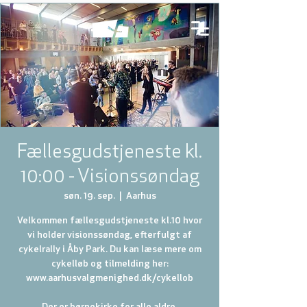
Fællesgudstjeneste kl.
10:00 - Visionssøndag
søn. 19. sep.
  |  
Aarhus
Velkommen fællesgudstjeneste kl.10 hvor
vi holder visionssøndag, efterfulgt af
cykelrally i Åby Park. Du kan læse mere om
cykelløb og tilmelding her:
www.aarhusvalgmenighed.dk/cykellob