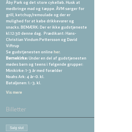
Åby Park og det store cykelløb. Husk at 
medbringe mad og tæppe. ÅVM sørger for 
grill, ketchup/remoulade og der er 
mulighed for at købe drikkevarer og 
snacks. BEMÆRK: Der er ikke gudstjeneste 
kl.12:30 denne dag.  Prædikant: Hans-
Christian Vindum Pettersson og David 
Viftrup
Se gudstjenesten online
 her.
Børnekirke:
 Under en del af gudstjenesten 
mødes børn og teens i følgende grupper: 
Minikirke: 1-3 år med forælder 
Noahs Ark: 4 år-0. kl. 
Bataljonen: 1.-3. kl. 
Vis mere
Billetter
Salg slut