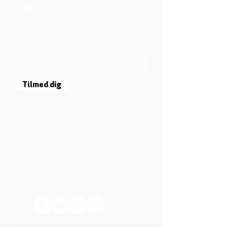
OM OS
Vi er en del af folkekirken, vore medlemmer er
børn, unge og voksne fra hele Aarhus området.
TILMELD DIG NYHEDSBREVET
Tilmed dig
Mjølnersvej 6, 8230 Åbyhøj, Danmark
Åben: Tirs-Fredag 9:30 - 14.00
Tlf.: (+45)8612 2835
Cvr.:
14111638
aarhus@valgmenighed.dk
Vedtægter & Økonomi
Betingelser og vilkår