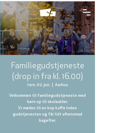
Familiegudstjeneste
(drop in fra kl. 16.00)
tors. 02. jun.
  |  
Aarhus
Velkommen til familiegudstjeneste med
børn op til skolealder.
Vi mødes til en kop kaffe inden
gudstjenesten og får lidt aftensmad
bagefter.