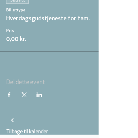
Salg slut
Billettype
Hverdagsgudstjeneste for fam.
Pris
0,00 kr.
Del dette event
Tilbage til kalender