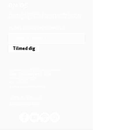
OM OS
Vi er en del af folkekirken, vore medlemmer er
børn, unge og voksne fra hele Aarhus området.
TILMELD DIG NYHEDSBREVET
Tilmed dig
Mjølnersvej 6, 8230 Åbyhøj, Danmark
Åben: Tirs-Fredag 9:30 - 14.00
Tlf.: (+45)8612 2835
Cvr.:
14111638
aarhus@valgmenighed.dk
Vedtægter & Økonomi
Betingelser og vilkår