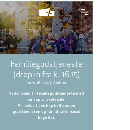
Familiegudstjeneste
(drop in fra kl. 16.15)
tors. 16. maj
  |  
Aarhus
Velkommen til familiegudstjeneste med
børn op til skolealder.
Vi mødes til en kop kaffe inden
gudstjenesten og får lidt aftensmad
bagefter.