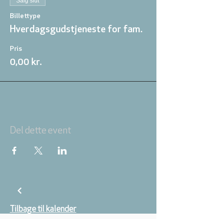
Salg slut
Billettype
Hverdagsgudstjeneste for fam.
Pris
0,00 kr.
Del dette event
Tilbage til kalender