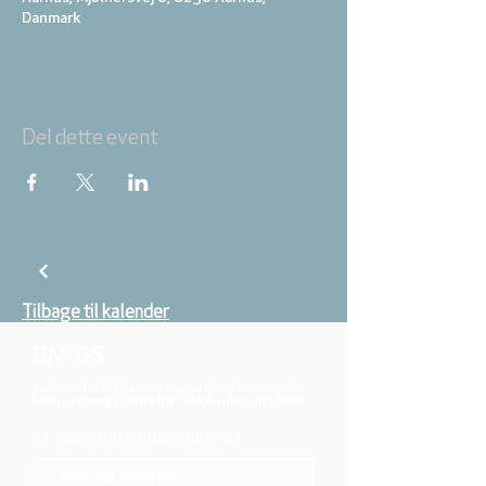
Danmark
Del dette event
Tilbage til kalender
OM OS
Vi er en del af folkekirken, vore medlemmer er
børn, unge og voksne fra hele Aarhus området.
TILMELD DIG NYHEDSBREVET