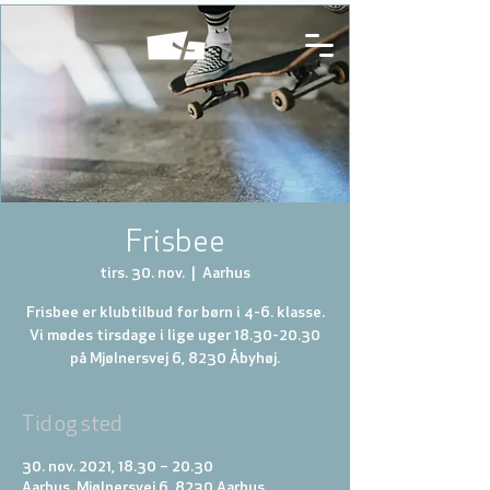
Frisbee
tirs. 30. nov.
  |  
Aarhus
Frisbee er klubtilbud for børn i 4-6. klasse.
Vi mødes tirsdage i lige uger 18.30-20.30
på Mjølnersvej 6, 8230 Åbyhøj.
Tid og sted
30. nov. 2021, 18.30 – 20.30
Aarhus, Mjølnersvej 6, 8230 Aarhus,