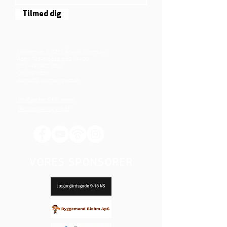
Tilmed dig
Mjølnersvej 6, 8230 Åbyhøj, Danmark
Åben: Tirs-Fredag 9:30 - 14.00
Tlf.: (+45)8612 2835
Cvr.:
14111638
aarhus@valgmenighed.dk
Vedtægter & Økonomi
Betingelser og vilkår
VORES SPONSORER