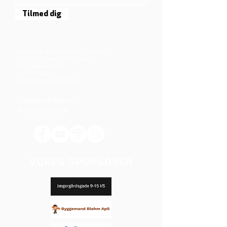
Tilmed dig
Mjølnersvej 6, 8230 Åbyhøj, Danmark
Åben: Tirs-Fredag 9:30 - 14.00
Tlf.: (+45)8612 2835
Cvr.:
14111638
aarhus@valgmenighed.dk
Vedtægter & Økonomi
Betingelser og vilkår
VORES SPONSORER