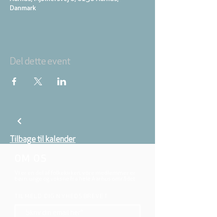
Danmark
Del dette event
Tilbage til kalender
OM OS
Vi er en del af folkekirken, vore medlemmer er
børn, unge og voksne fra hele Aarhus området.
TILMELD DIG NYHEDSBREVET