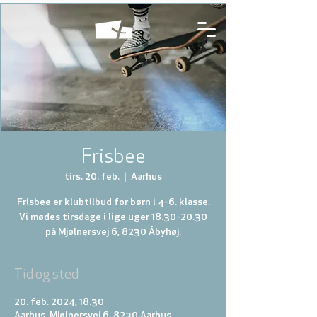
Frisbee
tirs. 20. feb.
  |  
Aarhus
Frisbee er klubtilbud for børn i 4-6. klasse.
Vi mødes tirsdage i lige uger 18.30-20.30
på Mjølnersvej 6, 8230 Åbyhøj.
Tid og sted
20. feb. 2024, 18.30
Aarhus, Mjølnersvej 6, 8230 Aarhus,