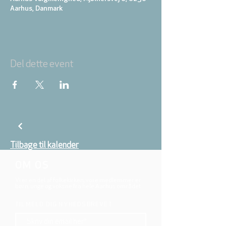
Aarhus, Danmark
Del dette event
Tilbage til kalender
OM OS
Vi er en del af folkekirken, vore medlemmer er
børn, unge og voksne fra hele Aarhus området.
TILMELD DIG NYHEDSBREVET