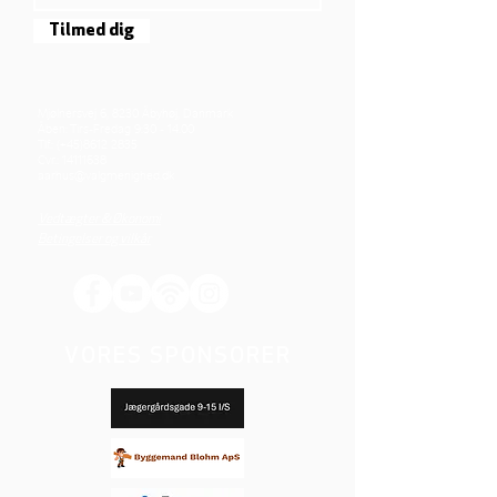
Tilmed dig
Mjølnersvej 6, 8230 Åbyhøj, Danmark
Åben: Tirs-Fredag 9:30 - 14.00
Tlf.: (+45)8612 2835
Cvr.:
14111638
aarhus@valgmenighed.dk
Vedtægter & Økonomi
Betingelser og vilkår
VORES SPONSORER