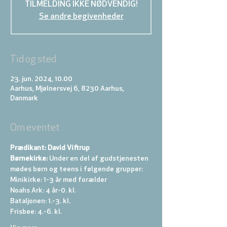
TILMELDING IKKE NØDVENDIG!
Se andre begivenheder
Tid og sted
23. jun. 2024, 10.00
Aarhus, Mjølnersvej 6, 8230 Aarhus,
Danmark
Om eventet
Prædikant: David Viftrup
Børnekirke:
 Under en del af gudstjenesten 
mødes børn og teens i følgende grupper: 
Minikirke: 1-3 år med forælder 
Noahs Ark: 4 år-0. kl. 
Bataljonen: 1.-3. kl. 
Frisbee: 4.-6. kl. 