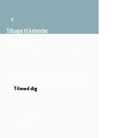
Tilbage til kalender
OM OS
Vi er en del af folkekirken, vore medlemmer er
børn, unge og voksne fra hele Aarhus området.
TILMELD DIG NYHEDSBREVET
Tilmed dig
Mjølnersvej 6, 8230 Åbyhøj, Danmark
Åben: Tirs-Fredag 9:30 - 14.00
Tlf.: (+45)8612 2835
Cvr.:
14111638
aarhus@valgmenighed.dk