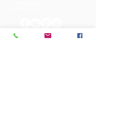
Vedtægter & Økonomi
Betingelser og vilkår
VORES SPONSORER