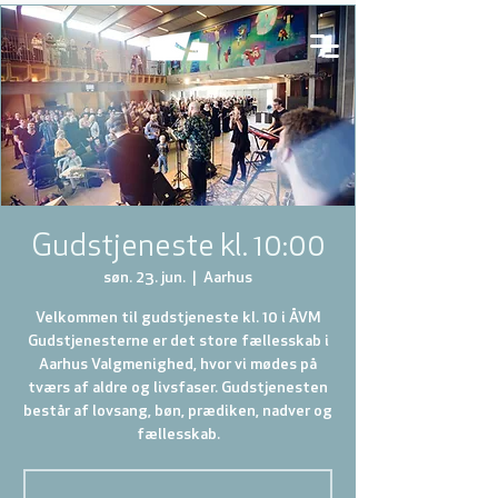
Gudstjeneste kl. 10:00
søn. 23. jun.
  |  
Aarhus
Velkommen til gudstjeneste kl. 10 i ÅVM
Gudstjenesterne er det store fællesskab i
Aarhus Valgmenighed, hvor vi mødes på
tværs af aldre og livsfaser. Gudstjenesten
består af lovsang, bøn, prædiken, nadver og